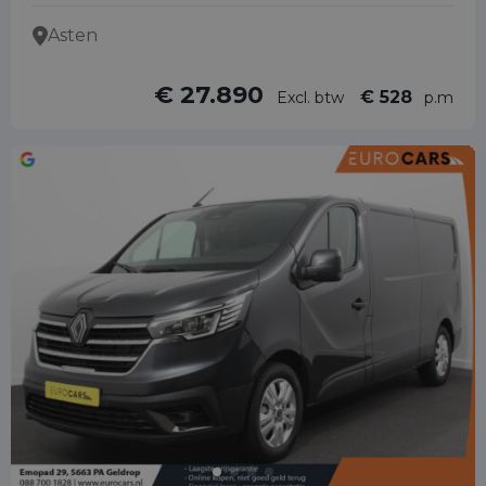
Asten
€ 27.890
€ 528
Excl. btw
p.m