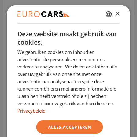
×
Bedrijfswagens:
DUTCH
Deze website maakt gebruik van
ENGLISH
Sluit nu je financial lease bij Eurocars af,
cookies.
GERMAN
en bepaal zelf wanneer je zonder boete
We gebruiken cookies om inhoud en
overstapt naar een elektrische
FRENCH
advertenties te personaliseren en om ons
bedrijfswagen.
verkeer te analyseren. We delen ook informatie
over uw gebruik van onze site met onze
Sluit je contract af wanneer het jou
advertentie- en analysepartners, die deze
kunnen combineren met andere informatie die
schikt.
u aan hen heeft verstrekt of die zij hebben
Of dat nu na 12, 25 of 41 maanden is... het
verzameld door uw gebruik van hun diensten.
maakt ons niets uit.
Privacybeleid
Bij Eurocars krijg je geen last van
Milieuzones.
ALLES ACCEPTEREN