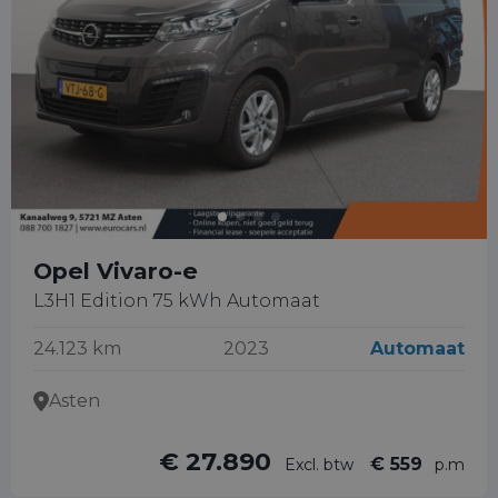
Opel Vivaro-e
L3H1 Edition 75 kWh Automaat
24.123 km
2023
Automaat
Asten
€ 27.890
€ 559
Excl. btw
p.m