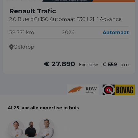
Renault Trafic
2.0 Blue dCi 150 Automaat T30 L2H1 Advance
38.771 km
2024
Automaat
Geldrop
€ 27.890
€ 559
Excl. btw
p.m
Al 25 jaar alle expertise in huis
+29