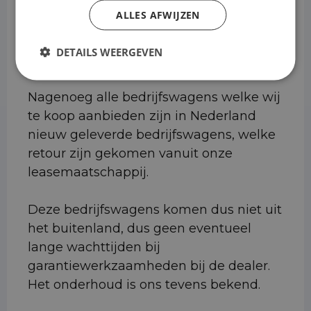
ALLES AFWIJZEN
Onze klanten waarderen ons met een
DETAILS WEERGEVEN
4.9 van de 5 sterren op Google.
Nagenoeg alle bedrijfswagens welke wij
te koop aanbieden zijn in Nederland
nieuw geleverde bedrijfswagens, welke
retour zijn gekomen vanuit onze
leasemaatschappij.
Deze bedrijfswagens komen dus niet uit
het buitenland, dus geen eventueel
lange wachttijden bij
garantiewerkzaamheden bij de dealer.
Het onderhoud is ons tevens bekend.