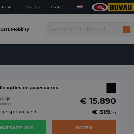
isbank
Over ons
Contact
cars Mobility
alle opties en accessoires
prijs
€ 15.890
kenbaar
€ 319
eringsprijs/maand
/m
HATSAPP ONS
KOPEN