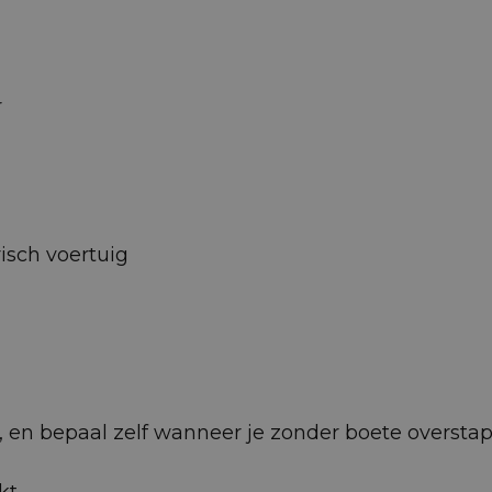
r
isch voertuig
 af, en bepaal zelf wanneer je zonder boete oversta
kt.