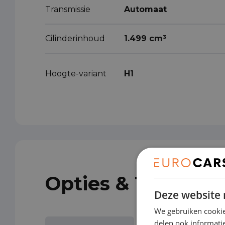
Transmissie
Automaat
Cilinderinhoud
1.499 cm³
Hoogte-variant
H1
Opties & Toebeho
Deze website 
We gebruiken cookie
delen ook informatie