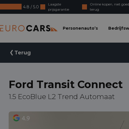
Laagste
Online kopen, niet goed
4.8 / 5.0
prijsgarantie
terug
Eurocars
Personenauto’s
Bedrijfs
Terug
Ford Transit Connect
1.5 EcoBlue L2 Trend Automaat