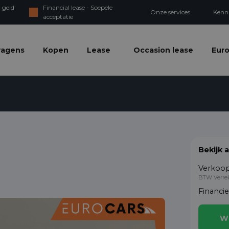
 geld
Financial lease - Soepele
Onze services
Kenn
acceptatie
wagens
Kopen
Lease
Occasion lease
Euro
Bekijk 
Verkoop
BTW Verre
Financi
W