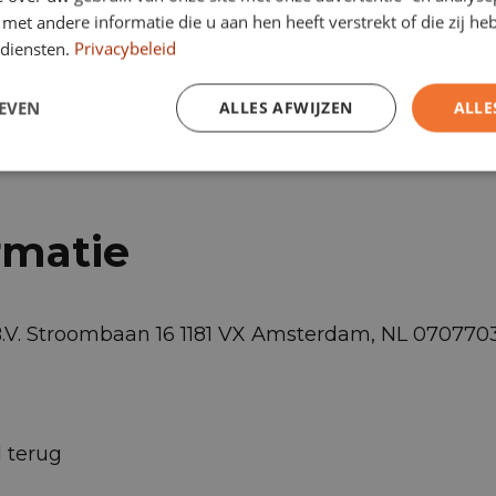
Airconditioning
Alarmsysteem
et andere informatie die u aan hen heeft verstrekt of die zij h
diensten.
Privacybeleid
EVEN
ALLES AFWIJZEN
ALLE
rmatie
B.V. Stroombaan 16 1181 VX Amsterdam, NL 07077
d terug