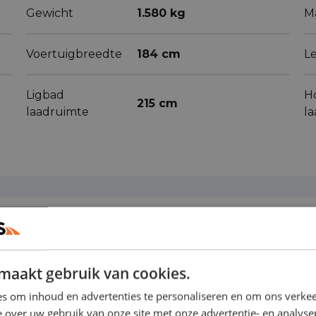
Gewicht
1.580 kg
M
Voertuigbreedte
184 cm
L
Ligbad
H
215 cm
laadruimte
l
ren
(39)
maakt gebruik van cookies.
s om inhoud en advertenties te personaliseren en om ons verkee
 over uw gebruik van onze site met onze advertentie- en analyse