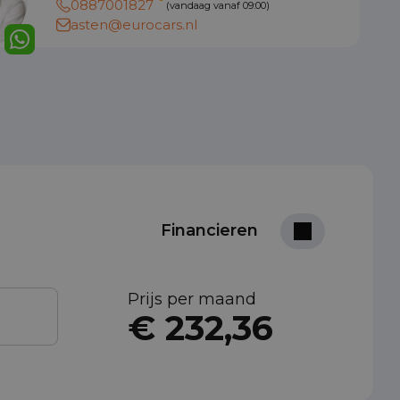
0887001827
(vandaag vanaf 09:00)
asten@eurocars.nl
Financieren
Prijs per maand
€ 232,36