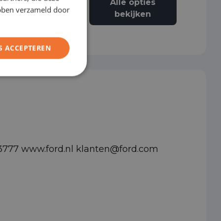
Alle opties
FRENCH
Alarmsysteem klasse I
ebben verzameld door
bekijken
S ACCEPTEREN
03777 www.ford.nl klanten@ford.com