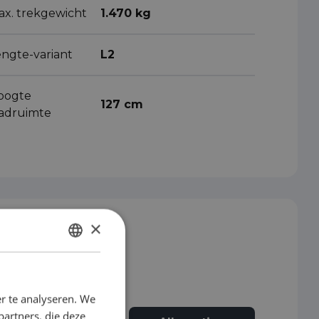
ax. trekgewicht
1.470 kg
engte-variant
L2
oogte
127 cm
aadruimte
×
DUTCH
ENGLISH
r te analyseren. We
GERMAN
partners, die deze