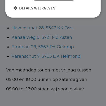
Helmond voor zowel personenauto’s als
DETAILS WEERGEVEN
bedrijfswagens.
Havenstraat 28, 5347 KK Oss
Kanaalweg 9, 5721 MZ Asten
Emopad 29, 5663 PA Geldrop
Varenschut 7, 5705 DK Helmond
Van maandag tot en met vrijdag tussen
09:00 en 18:00 uur en op zaterdag van
09:00 tot 17:00 staan wij voor je klaar.