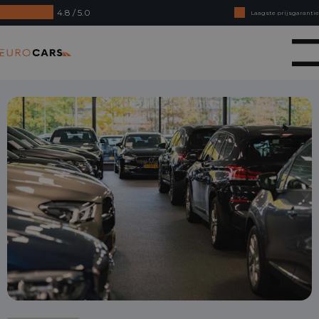
4.8 / 5.0
Laagste prijsgarantie
Online kopen, niet goed geld terug
Eurocars
Financial lease - Soepele acceptatie