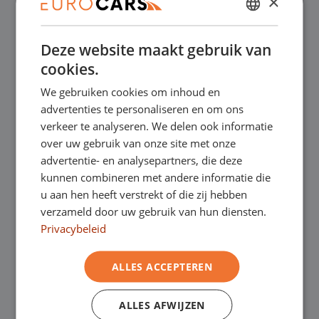
×
✔
Online kopen, niet goed geld terug
DUTCH
Deze website maakt gebruik van
ENGLISH
✔
Financial lease – Soepele acceptatie
cookies.
GERMAN
We gebruiken cookies om inhoud en
FRENCH
✔
Gratis thuisbezorgd bij online aankoop
advertenties te personaliseren en om ons
verkeer te analyseren. We delen ook informatie
over uw gebruik van onze site met onze
Onze showrooms
advertentie- en analysepartners, die deze
kunnen combineren met andere informatie die
Je bent van harte welkom in een van onze
u aan hen heeft verstrekt of die zij hebben
verzameld door uw gebruik van hun diensten.
showrooms om de occasions te bekijken –
Privacybeleid
en natuurlijk voor een lekkere kop koffie!
Je
ALLES ACCEPTEREN
kunt in Asten terecht voor onze
bedrijfswagens en in Oss, Geldrop en
ALLES AFWIJZEN