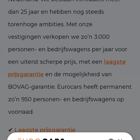
dan 25 jaar en hebben nog steeds
torenhoge ambities. Met onze
vestigingen verkopen we zo’n 3.000
personen- en bedrijfswagens per jaar voor
een uiterst scherpe prijs, met een
laagste
prijsgarantie
en de mogelijkheid van
BOVAG-garantie. Eurocars heeft permanent
zo’n 950 personen- en bedrijfswagens op
voorraad.
✔
Laagste prijsgarantie