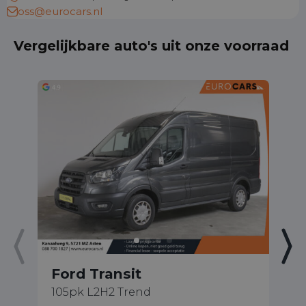
oss@eurocars.nl
Vergelijkbare auto's uit onze voorraad
Ford Transit
F
105pk L2H2 Trend
1.