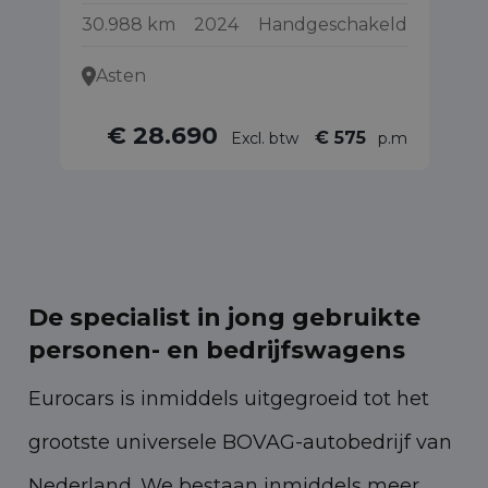
30.988 km
2024
Handgeschakeld
89
Asten
€ 28.690
€ 575
Excl. btw
p.m
De specialist in jong gebruikte
personen- en bedrijfswagens
Eurocars is inmiddels uitgegroeid tot het
grootste universele BOVAG-autobedrijf van
Nederland. We bestaan inmiddels meer