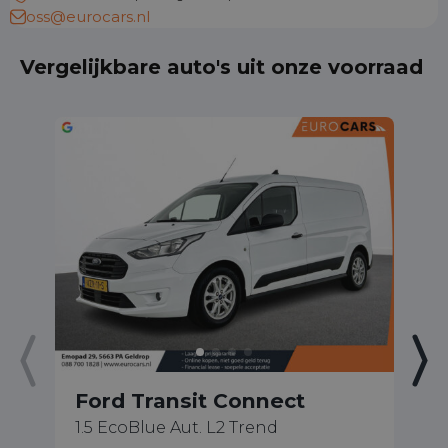
oss@eurocars.nl
Vergelijkbare auto's uit onze voorraad
Ford Transit Connect
F
1.5 EcoBlue Aut. L2 Trend
2.