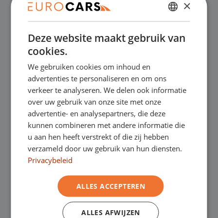
×
✔
Online kopen, niet goed geld terug
DUTCH
Deze website maakt gebruik van
ENGLISH
✔
Financial lease – Soepele acceptatie
cookies.
GERMAN
We gebruiken cookies om inhoud en
✔
Gratis thuisbezorgd bij online aankoop
FRENCH
advertenties te personaliseren en om ons
verkeer te analyseren. We delen ook informatie
over uw gebruik van onze site met onze
Onze showrooms
advertentie- en analysepartners, die deze
kunnen combineren met andere informatie die
Je bent van harte welkom in een van onze
u aan hen heeft verstrekt of die zij hebben
verzameld door uw gebruik van hun diensten.
showrooms om de occasions te bekijken –
Privacybeleid
en natuurlijk voor een lekkere kop koffie!
Je
ALLES ACCEPTEREN
kunt in Asten terecht voor onze
bedrijfswagens en in Oss, Geldrop en
ALLES AFWIJZEN