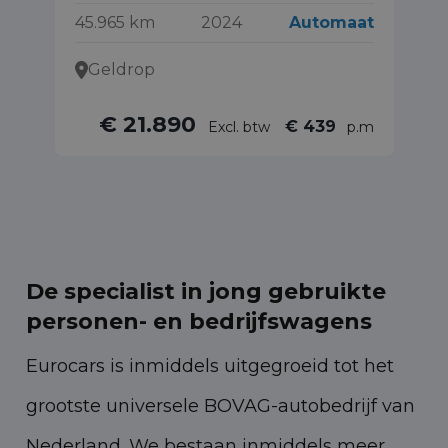
45.965 km
2024
Automaat
31
Geldrop
€ 21.890
€ 439
Excl. btw
p.m
De specialist in jong gebruikte
personen- en bedrijfswagens
Eurocars is inmiddels uitgegroeid tot het
grootste universele BOVAG-autobedrijf van
Nederland. We bestaan inmiddels meer