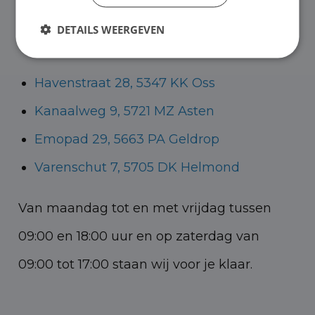
Helmond voor zowel personenauto’s als
DETAILS WEERGEVEN
bedrijfswagens.
Havenstraat 28, 5347 KK Oss
Kanaalweg 9, 5721 MZ Asten
Emopad 29, 5663 PA Geldrop
Varenschut 7, 5705 DK Helmond
Van maandag tot en met vrijdag tussen
09:00 en 18:00 uur en op zaterdag van
09:00 tot 17:00 staan wij voor je klaar.