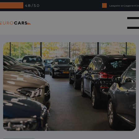
4.8 / 5.0
Laagste prijsgarantie
Online kopen, niet goed geld terug
Eurocars
Financial lease - Soepele acceptatie