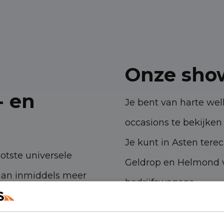
Onze sho
- en
Je bent van harte w
occasions te bekijken 
Je kunt in Asten tere
ootste universele
Geldrop en Helmond v
aan inmiddels meer
bedrijfswagens.
 ambities. Met onze
Havenstraat 28, 53
n- en bedrijfswagens