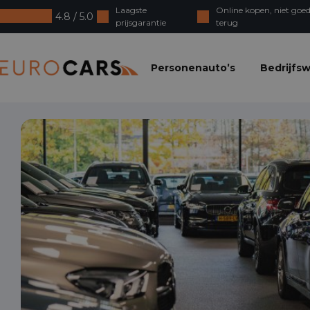
Laagste
Online kopen, niet goed
4.8 / 5.0
prijsgarantie
terug
Eurocars
Personenauto’s
Bedrijfs