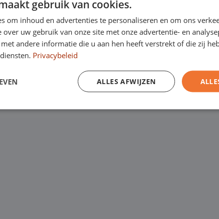
maakt gebruik van cookies.
Kanaalweg 9, 5721
een
laagste
s om inhoud en advertenties te personaliseren en om ons verkee
Emopad 29, 5663 P
garantie. Eurocars
 over uw gebruik van onze site met onze advertentie- en analyse
et andere informatie die u aan hen heeft verstrekt of die zij h
Varenschut 7, 570
rijfswagens op
diensten.
Privacybeleid
Van maandag tot en me
EVEN
ALLES AFWIJZEN
ALLE
zaterdag van 09:00 tot