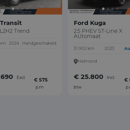
Transit
Ford Kuga
 L2H2 Trend
2.5 PHEV ST-Line X
AUtomaat
 km
2024
Handgeschakeld
31.902 km
2023
Au
Helmond
.690
€ 25.800
Excl.
Incl.
€ 575
€ 
p.m
btw
p