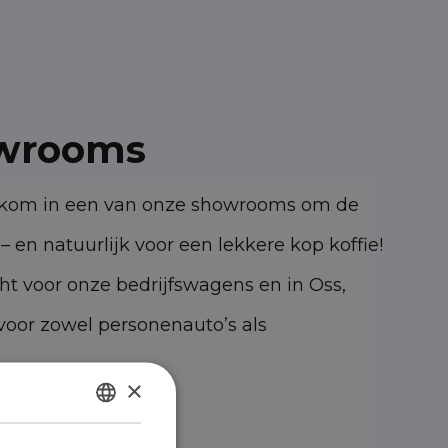
wrooms
elkom in een van onze showrooms om de
– en natuurlijk voor een lekkere kop koffie!
cht voor onze bedrijfswagens en in Oss,
oor zowel personenauto’s als
×
47 KK Oss
DUTCH