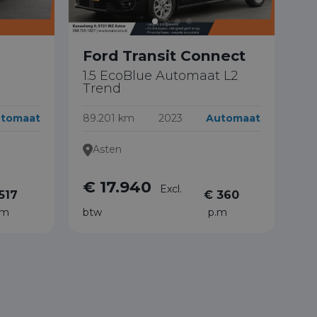
Ford Transit Connect
1.5 EcoBlue Automaat L2
Trend
tomaat
89.201 km
2023
Automaat
Asten
€ 17.940
Excl.
517
€ 360
.m
btw
p.m