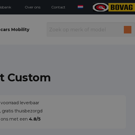
isbank
Over ons
Contact
cars Mobility
it Custom
 voorraad leverbaar
 gratis thuisbezorgd
n ons met een
4.8/5