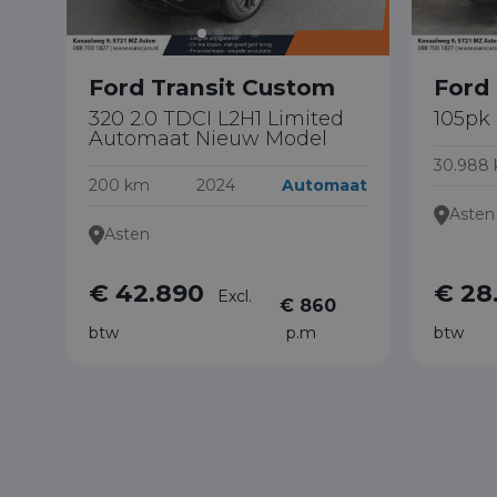
Ford Transit Custom
Ford 
320 2.0 TDCI L2H1 Limited
105pk
Automaat Nieuw Model
30.988
200 km
2024
Automaat
Asten
Asten
€ 42.890
€ 28
Excl.
€ 860
btw
p.m
btw