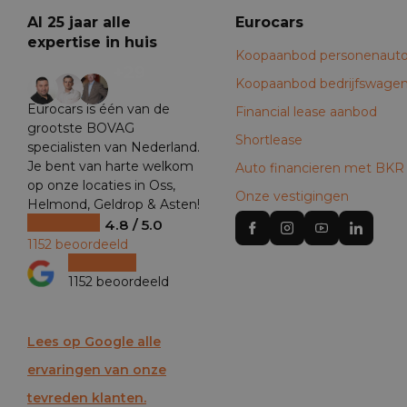
Al 25 jaar alle
Eurocars
expertise in huis
Koopaanbod personenauto
+29
Koopaanbod bedrijfswage
Eurocars is één van de
Financial lease aanbod
grootste BOVAG
Shortlease
specialisten van Nederland.
Je bent van harte welkom
Auto financieren met BKR
op onze locaties in Oss,
Onze vestigingen
Helmond, Geldrop & Asten!
4.8 / 5.0
1152 beoordeeld
1152 beoordeeld
Lees op Google alle
ervaringen van onze
tevreden klanten.