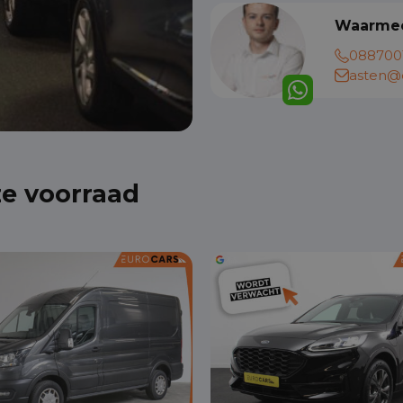
Waarmee
088700
asten@e
ze voorraad