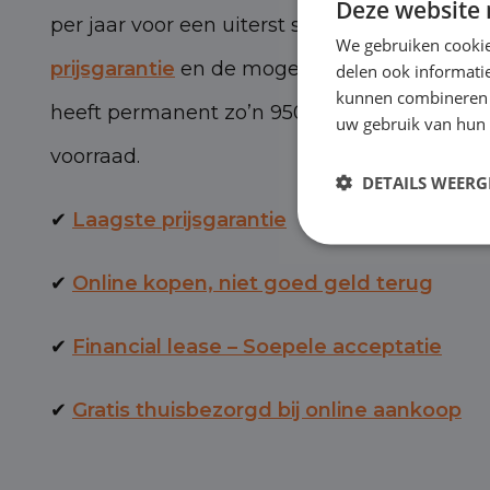
Deze website 
per jaar voor een uiterst scherpe prijs, met 
We gebruiken cookie
prijsgarantie
en de mogelijkheid van BOVAG-
delen ook informatie
kunnen combineren m
heeft permanent zo’n 950 personen- en bed
uw gebruik van hun 
voorraad.
DETAILS WEERG
✔
Laagste prijsgarantie
✔
Online kopen, niet goed geld terug
✔
Financial lease – Soepele acceptatie
✔
Gratis thuisbezorgd bij online aankoop