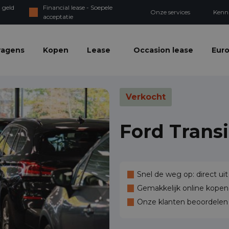
 geld
Financial lease - Soepele
Onze services
Kenn
acceptatie
wagens
Kopen
Lease
Occasion lease
Euro
Verkocht
Ford Trans
Snel de weg op: direct uit
Gemakkelijk online kopen,
Onze klanten beoordele