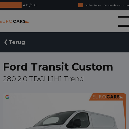
4.8 / 5.0
Online kopen, niet goed geld terug
Financial lease - Soepele acceptatie
Eurocars
Terug
Ford Transit Custom
280 2.0 TDCI L1H1 Trend