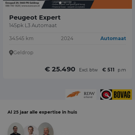
Peugeot Expert
145pk L3 Automaat
34.545 km
2024
Automaat
Geldrop
€ 25.490
€ 511
Excl. btw
p.m
Al 25 jaar alle expertise in huis
+29