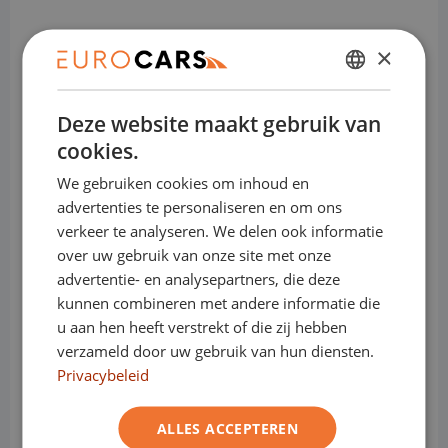
×
DUTCH
Bedrijfswagens:
Deze website maakt gebruik van
ENGLISH
cookies.
Sluit nu je financial lease bij Eurocars af,
GERMAN
en bepaal zelf wanneer je zonder boete
We gebruiken cookies om inhoud en
FRENCH
overstapt naar een elektrische
advertenties te personaliseren en om ons
verkeer te analyseren. We delen ook informatie
bedrijfswagen.
over uw gebruik van onze site met onze
advertentie- en analysepartners, die deze
Sluit je contract af wanneer het jou
kunnen combineren met andere informatie die
schikt.
u aan hen heeft verstrekt of die zij hebben
Of dat nu na 12, 25 of 41 maanden is... het
verzameld door uw gebruik van hun diensten.
maakt ons niets uit.
Privacybeleid
Bij Eurocars krijg je geen last van
Milieuzones.
ALLES ACCEPTEREN