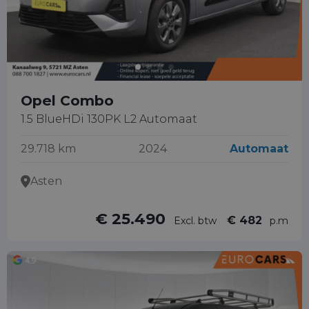
Opel Combo
1.5 BlueHDi 130PK L2 Automaat
29.718 km
2024
Automaat
Asten
€ 25.490
€ 482
Excl. btw
p.m