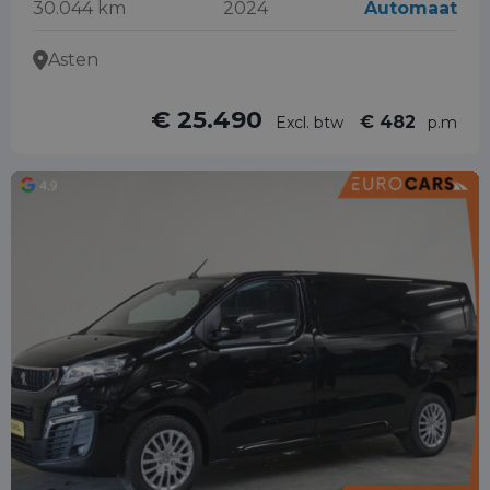
30.044 km
2024
Automaat
Asten
€ 25.490
€ 482
Excl. btw
p.m