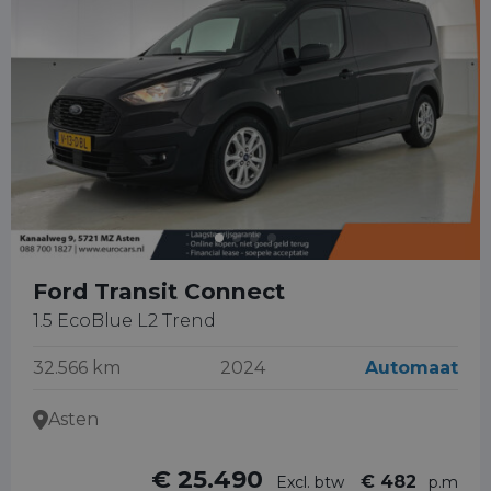
Ford Transit Connect
1.5 EcoBlue L2 Trend
32.566 km
2024
Automaat
Asten
€ 25.490
€ 482
Excl. btw
p.m