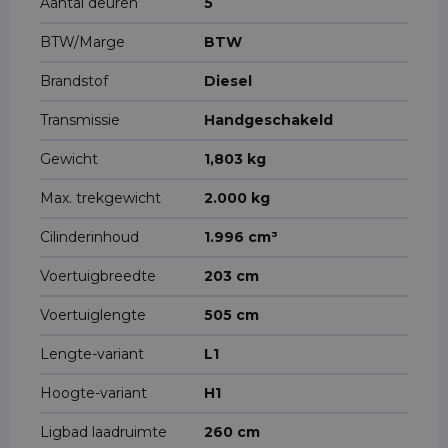
Aantal deuren
5
BTW/Marge
BTW
Brandstof
Diesel
Transmissie
Handgeschakeld
Gewicht
1,803 kg
Max. trekgewicht
2.000 kg
Cilinderinhoud
1.996 cm³
Voertuigbreedte
203 cm
Voertuiglengte
505 cm
Lengte-variant
L1
Hoogte-variant
H1
Ligbad laadruimte
260 cm