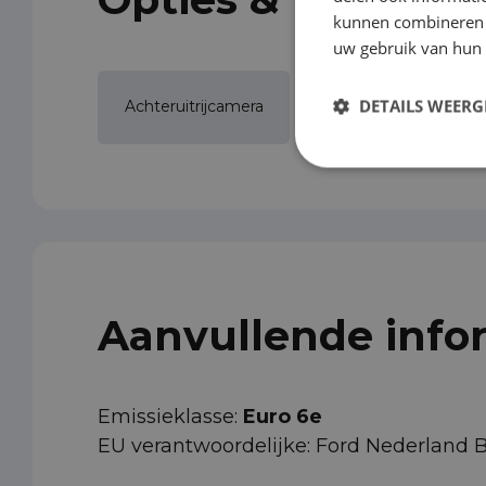
kunnen combineren m
uw gebruik van hun 
Actieve
DETAILS WEERG
Achteruitrijcamera
rijstrookassistent
Aanvullende info
Emissieklasse:
Euro 6e
EU verantwoordelijke: Ford Nederland 