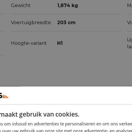
Gewicht
1,874 kg
M
Voertuigbreedte
203 cm
V
L
Hoogte-variant
H1
l
maakt gebruik van cookies.
s om inhoud en advertenties te personaliseren en om ons verkee
ren
 over uw gebruik van onze site met onze advertentie- en analyse