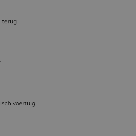
d terug
r
isch voertuig