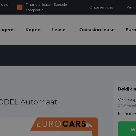
 geld
Financial lease - Soepele
Onze services
Kenn
acceptatie
wagens
Kopen
Lease
Occasion lease
Euro
Bekijk 
Verkoop
MODEL Automaat
BTW Verre
Financi
W