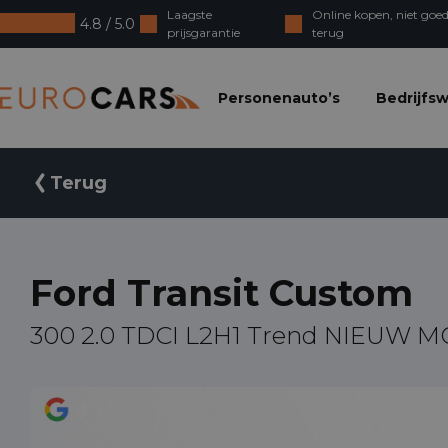
Laagste
Online kopen, niet goed
4.8 / 5.0
prijsgarantie
terug
Eurocars
Personenauto’s
Bedrijfs
Terug
Ford Transit Custom
300 2.0 TDCI L2H1 Trend NIEUW 