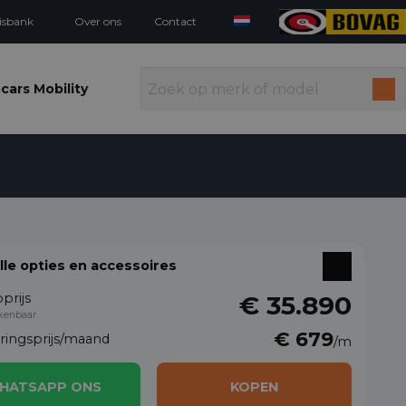
isbank
Over ons
Contact
cars Mobility
alle opties en accessoires
prijs
€ 35.890
kenbaar
€ 679
eringsprijs/maand
/m
HATSAPP ONS
KOPEN