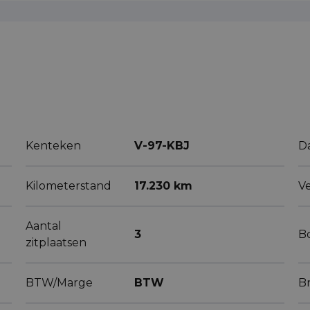
Kenteken
V-97-KBJ
D
Kilometerstand
17.230 km
V
Aantal
3
B
zitplaatsen
BTW/Marge
BTW
B