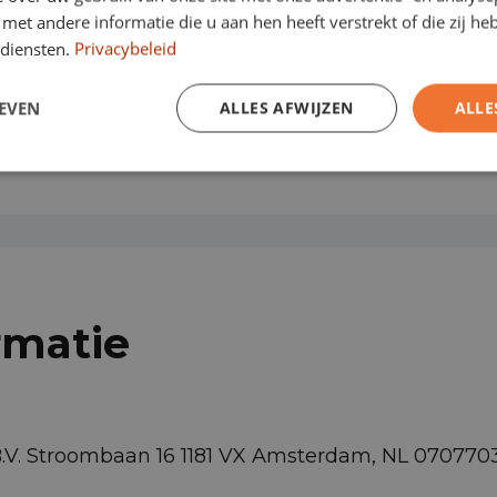
(43)
et andere informatie die u aan hen heeft verstrekt of die zij h
diensten.
Privacybeleid
EVEN
ALLES AFWIJZEN
ALLE
Airbag bestuurder
Airconditioning
rmatie
B.V. Stroombaan 16 1181 VX Amsterdam, NL 07077