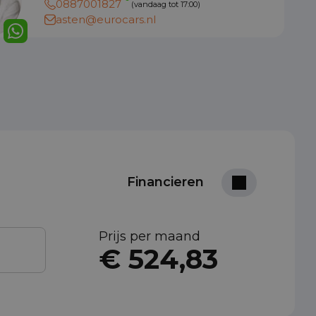
0887001827
(vandaag tot 17:00)
asten@eurocars.nl
Financieren
Prijs per maand
€ 524,83