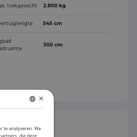
ax. trekgewicht
2.800 kg
oertuiglengte
545 cm
igbad
300 cm
aadruimte
×
DUTCH
ENGLISH
r te analyseren. We
GERMAN
partners, die deze