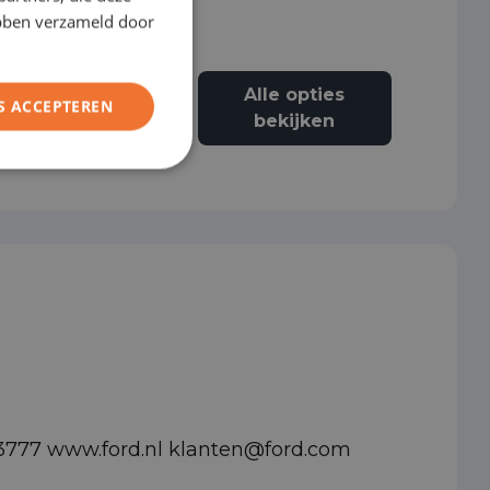
FRENCH
ebben verzameld door
Alle opties
S ACCEPTEREN
Alarmsysteem
bekijken
03777 www.ford.nl klanten@ford.com