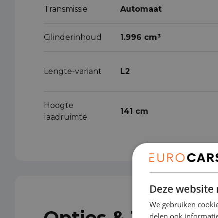
Transmissie
Automaat
Cilinderinhoud
1.996 cm³
Lengte-variant
L2
Hoogte
141 cm
laadruimte
Deze website 
We gebruiken cookie
Opties & Toebeho
delen ook informatie