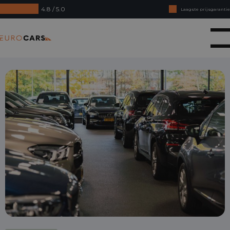
4.8 / 5.0
Laagste prijsgarantie
Online kopen, niet goed geld terug
Eurocars
Financial lease - Soepele acceptatie