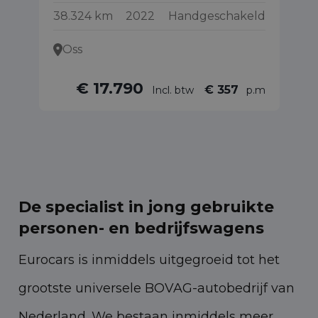
38.324 km
2022
Handgeschakeld
36
Oss
€ 17.790
€ 357
Incl. btw
p.m
De specialist in jong gebruikte
personen- en bedrijfswagens
Eurocars is inmiddels uitgegroeid tot het
grootste universele BOVAG-autobedrijf van
Nederland. We bestaan inmiddels meer