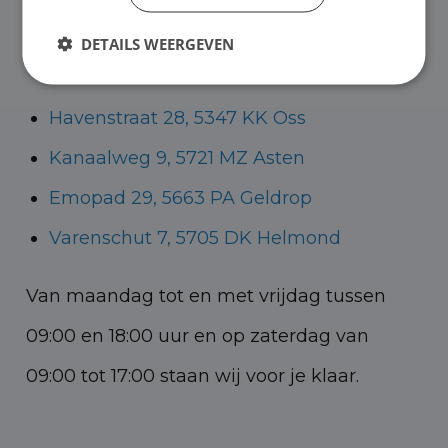
Helmond voor zowel personenauto’s als
DETAILS WEERGEVEN
bedrijfswagens.
Havenstraat 28, 5347 KK Oss
Kanaalweg 9, 5721 MZ Asten
Emopad 29, 5663 PA Geldrop
Varenschut 7, 5705 DK Helmond
Van maandag tot en met vrijdag tussen
09:00 en 18:00 uur en op zaterdag van
09:00 tot 17:00 staan wij voor je klaar.