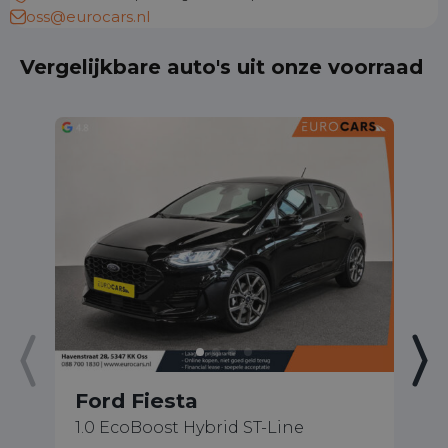
oss@eurocars.nl
Vergelijkbare auto's uit onze voorraad
Ford Fiesta
F
1.0 EcoBoost Hybrid ST-Line
2.