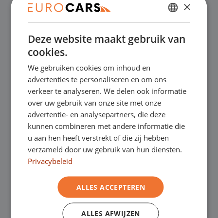
×
✔
Online kopen, niet goed geld terug
DUTCH
Deze website maakt gebruik van
✔
Financial lease – Soepele acceptatie
ENGLISH
cookies.
GERMAN
We gebruiken cookies om inhoud en
✔
Gratis thuisbezorgd bij online aankoop
FRENCH
advertenties te personaliseren en om ons
verkeer te analyseren. We delen ook informatie
over uw gebruik van onze site met onze
Onze showrooms
advertentie- en analysepartners, die deze
kunnen combineren met andere informatie die
Je bent van harte welkom in een van onze
u aan hen heeft verstrekt of die zij hebben
verzameld door uw gebruik van hun diensten.
showrooms om de occasions te bekijken –
Privacybeleid
en natuurlijk voor een lekkere kop koffie!
Je
ALLES ACCEPTEREN
kunt in Asten terecht voor onze
bedrijfswagens en in Oss, Geldrop en
ALLES AFWIJZEN