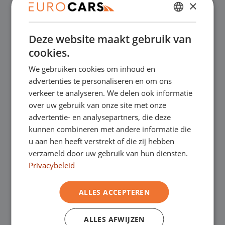
×
✔
Online kopen, niet goed geld terug
DUTCH
Deze website maakt gebruik van
ENGLISH
✔
Financial lease – Soepele acceptatie
cookies.
GERMAN
We gebruiken cookies om inhoud en
✔
Gratis thuisbezorgd bij online aankoop
FRENCH
advertenties te personaliseren en om ons
verkeer te analyseren. We delen ook informatie
over uw gebruik van onze site met onze
Onze showrooms
advertentie- en analysepartners, die deze
kunnen combineren met andere informatie die
Je bent van harte welkom in een van onze
u aan hen heeft verstrekt of die zij hebben
verzameld door uw gebruik van hun diensten.
showrooms om de occasions te bekijken –
Privacybeleid
en natuurlijk voor een lekkere kop koffie!
Je
ALLES ACCEPTEREN
kunt in Asten terecht voor onze
bedrijfswagens en in Oss, Geldrop en
ALLES AFWIJZEN