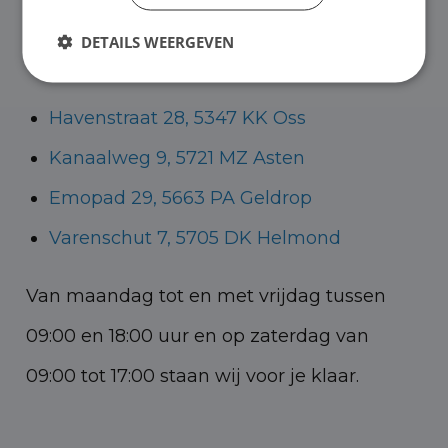
Helmond voor zowel personenauto’s als
DETAILS WEERGEVEN
bedrijfswagens.
Havenstraat 28, 5347 KK Oss
Kanaalweg 9, 5721 MZ Asten
Emopad 29, 5663 PA Geldrop
Varenschut 7, 5705 DK Helmond
Van maandag tot en met vrijdag tussen
09:00 en 18:00 uur en op zaterdag van
09:00 tot 17:00 staan wij voor je klaar.