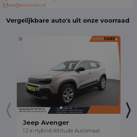
oss@eurocars.nl
Vergelijkbare auto's uit onze voorraad
Jeep Avenger
J
1.2 e-Hybrid Altitude Automaat
S