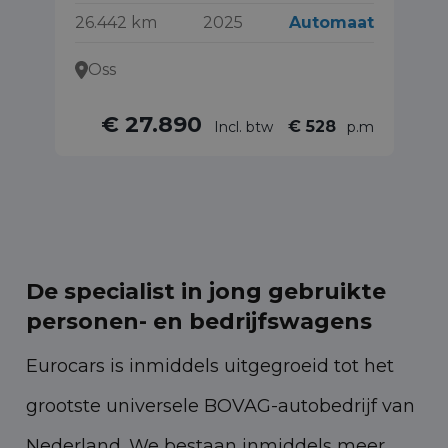
26.442 km
2025
Automaat
15
Oss
€ 27.890
€ 528
Incl. btw
p.m
De specialist in jong gebruikte
personen- en bedrijfswagens
Eurocars is inmiddels uitgegroeid tot het
grootste universele BOVAG-autobedrijf van
Nederland. We bestaan inmiddels meer