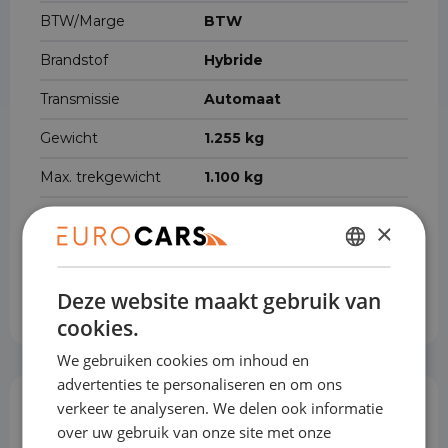
BTW/Marge
BTW
Brandstof
Hybride
Transmissie
Automaat
Gewicht
1.255 kg
Max. trekgewicht
1.100 kg
Cilinderinhoud
1.199 cm³
×
Voertuigbreedte
180 cm
DUTCH
Voertuiglengte
408 cm
Deze website maakt gebruik van
ENGLISH
cookies.
GERMAN
We gebruiken cookies om inhoud en
FRENCH
advertenties te personaliseren en om ons
verkeer te analyseren. We delen ook informatie
Opties & Toebehoren
(50)
over uw gebruik van onze site met onze