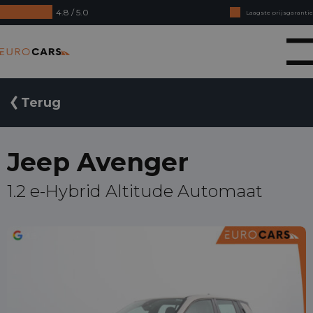
4.8 / 5.0
Laagste prijsgarantie
Online kopen, niet goed geld terug
Eurocars
Financial lease - Soepele acceptatie
Terug
Jeep Avenger
1.2 e-Hybrid Altitude Automaat