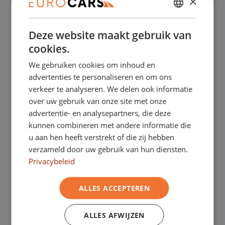
×
✔
Online kopen, niet goed geld terug
DUTCH
Deze website maakt gebruik van
ENGLISH
✔
Financial lease – Soepele acceptatie
cookies.
GERMAN
We gebruiken cookies om inhoud en
FRENCH
✔
Gratis thuisbezorgd bij online aankoop
advertenties te personaliseren en om ons
verkeer te analyseren. We delen ook informatie
over uw gebruik van onze site met onze
Onze showrooms
advertentie- en analysepartners, die deze
kunnen combineren met andere informatie die
Je bent van harte welkom in een van onze
u aan hen heeft verstrekt of die zij hebben
verzameld door uw gebruik van hun diensten.
showrooms om de occasions te bekijken –
Privacybeleid
en natuurlijk voor een lekkere kop koffie!
Je
ALLES ACCEPTEREN
kunt in Asten terecht voor onze
bedrijfswagens en in Oss, Geldrop en
ALLES AFWIJZEN