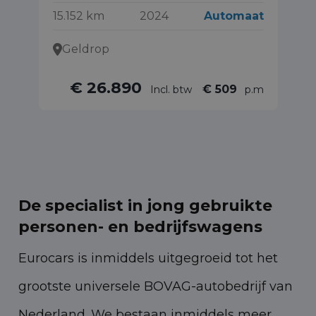
15.152 km
2024
Automaat
26
Geldrop
€ 26.890
€ 509
Incl. btw
p.m
De specialist in jong gebruikte
personen- en bedrijfswagens
Eurocars is inmiddels uitgegroeid tot het
grootste universele BOVAG-autobedrijf van
Nederland. We bestaan inmiddels meer