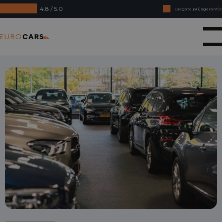
4.8 / 5.0
Laagste prijsgarantie
Online kopen, niet goed geld terug
Eurocars
Financial lease - Soepele acceptatie