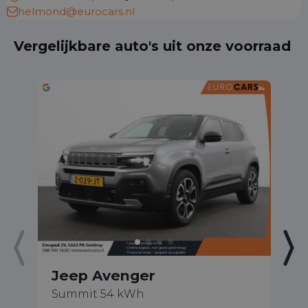
helmond@eurocars.nl
Vergelijkbare auto's uit onze voorraad
Jeep Avenger
J
Summit 54 kWh
1.