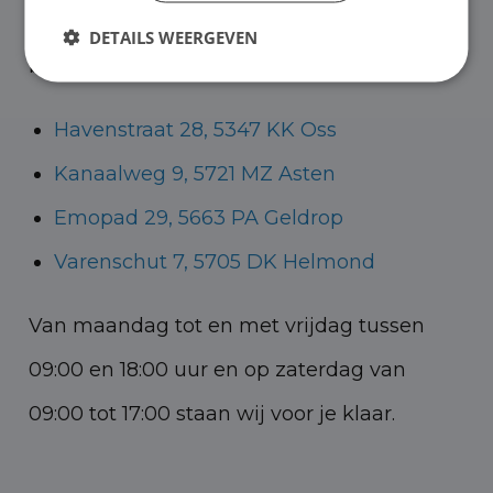
Helmond voor zowel personenauto’s als
DETAILS WEERGEVEN
bedrijfswagens.
Havenstraat 28, 5347 KK Oss
Kanaalweg 9, 5721 MZ Asten
Emopad 29, 5663 PA Geldrop
Varenschut 7, 5705 DK Helmond
Van maandag tot en met vrijdag tussen
09:00 en 18:00 uur en op zaterdag van
09:00 tot 17:00 staan wij voor je klaar.