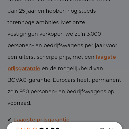
dan 25 jaar en hebben nog steeds
torenhoge ambities. Met onze
vestigingen verkopen we zo’n 3.000
personen- en bedrijfswagens per jaar voor
een uiterst scherpe prijs, met een
laagste
prijsgarantie
en de mogelijkheid van
BOVAG-garantie. Eurocars heeft permanent
zo’n 950 personen- en bedrijfswagens op
voorraad.
✔
Laagste prijsgarantie