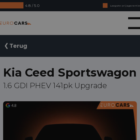
4.8 / 5.0
Laagste prijsgarantie
Online kopen, niet goed geld terug
Eurocars
Financial lease - Soepele acceptatie
Terug
Kia Ceed Sportswagon
1.6 GDI PHEV 141pk Upgrade