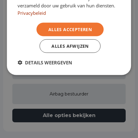
verzameld door uw gebruik van hun diensten.
Privacybeleid
Achteruitrijcamera
ALLES ACCEPTEREN
Actieve rijstrookassistent
ALLES AFWIJZEN
DETAILS WEERGEVEN
Adaptive cruise control
Airbag bestuurder
Alle opties bekijken