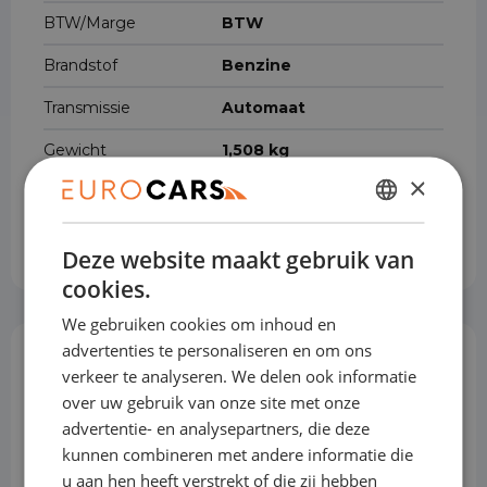
BTW/Marge
BTW
Brandstof
Benzine
Transmissie
Automaat
Gewicht
1,508 kg
×
Accucapaciteit
9 kWh
DUTCH
Cilinderinhoud
1.580 cm³
Deze website maakt gebruik van
ENGLISH
cookies.
GERMAN
We gebruiken cookies om inhoud en
FRENCH
advertenties te personaliseren en om ons
Opties & Toebehoren
(64)
verkeer te analyseren. We delen ook informatie
over uw gebruik van onze site met onze
advertentie- en analysepartners, die deze
kunnen combineren met andere informatie die
Achterbank in delen neerklapbaar
u aan hen heeft verstrekt of die zij hebben