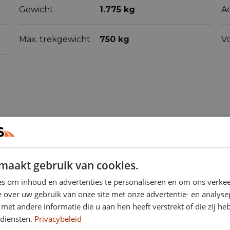
Gewicht
1.775 kg
Ac
Max. trekgewicht
750 kg
V
maakt gebruik van cookies.
ren
(71)
s om inhoud en advertenties te personaliseren en om ons verkee
 over uw gebruik van onze site met onze advertentie- en analyse
et andere informatie die u aan hen heeft verstrekt of die zij h
diensten.
Privacybeleid
Actieve
Adaptive cruise