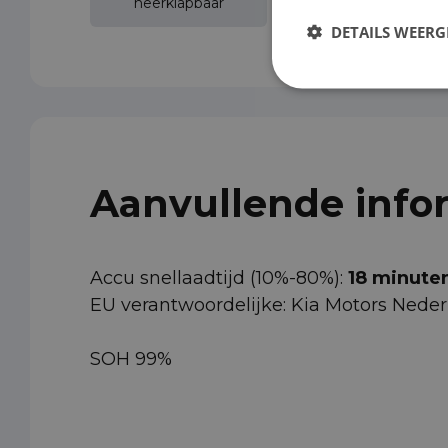
neerklapbaar
DETAILS WEERG
Aanvullende info
Accu snellaadtijd (10%-80%):
18 minute
EU verantwoordelijke: Kia Motors Nede
SOH 99%