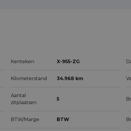
Kenteken
X-955-ZG
D
Kilometerstand
34.968 km
V
Aantal
5
B
zitplaatsen
BTW/Marge
BTW
B