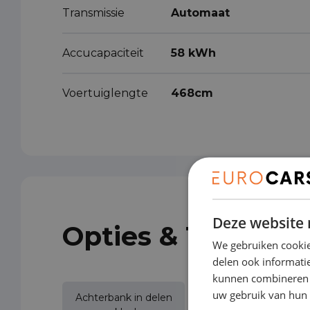
Transmissie
Automaat
Accucapaciteit
58 kWh
Voertuiglengte
468cm
Deze website 
Opties & Toebeho
We gebruiken cookie
delen ook informatie
kunnen combineren m
uw gebruik van hun 
Achterbank in delen
Achteruitrijcamera