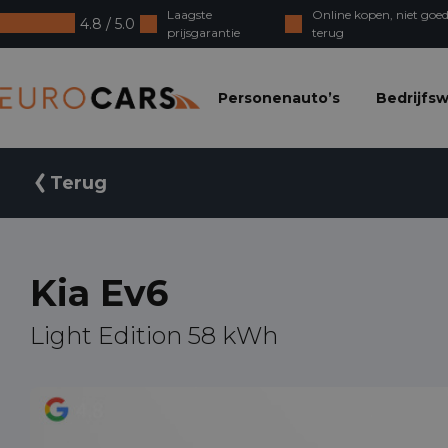
Laagste
Online kopen, niet goed
4.8 / 5.0
prijsgarantie
terug
Eurocars
Personenauto’s
Bedrijfs
Terug
Kia Ev6
Light Edition 58 kWh