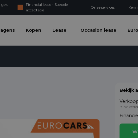
 geld
Financial lease - Soepele
Onze services
Kenn
acceptatie
wagens
Kopen
Lease
Occasion lease
Euro
Bekijk 
Verkoop
BTW Verre
Financi
W