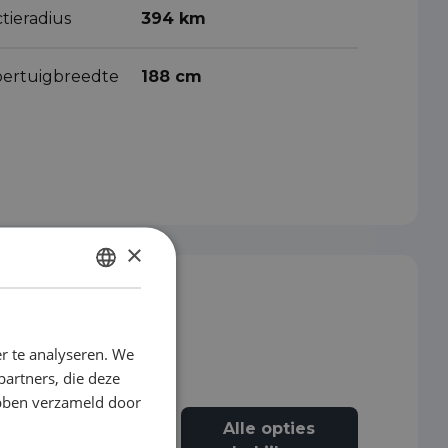
tieradius
394 km
oertuigbreedte
188 cm
×
DUTCH
ENGLISH
r te analyseren. We
GERMAN
partners, die deze
FRENCH
ebben verzameld door
Alle opties
Airbag bestuurder