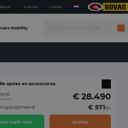
isbank
Over ons
Contact
cars Mobility
alle opties en accessoires
prijs
€ 28.490
kenbaar
€ 571
eringsprijs/maand
/m
HATSAPP ONS
KOPEN