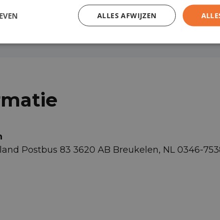
rijstrookassistent
control
EVEN
ALLES AFWIJZEN
ALLE
rmatie
n
rland Postbus 83 3620 AB Breukelen, NL 0346-753