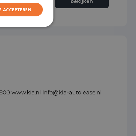
bekijken
S ACCEPTEREN
800 www.kia.nl info@kia-autolease.nl