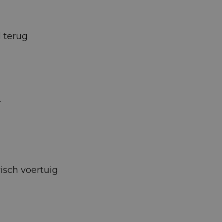
d terug
r
isch voertuig