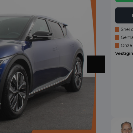
Snel 
Gemak
Onze 
Vestigi