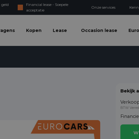
 geld
Financial lease - Soepele
Onze services
Kenn
acceptatie
wagens
Kopen
Lease
Occasion lease
Euro
Bekijk 
Verkoop
BTW Verre
Financi
W