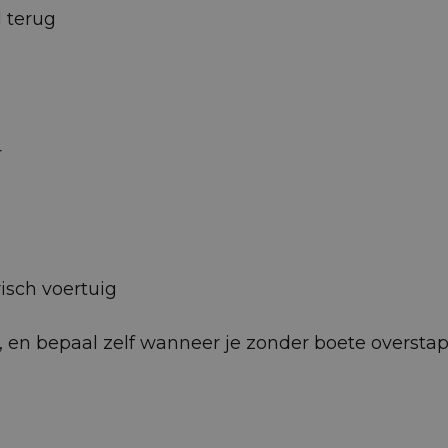
d terug
r
isch voertuig
 af, en bepaal zelf wanneer je zonder boete oversta