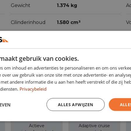
Gewicht
1.374 kg
A
Cilinderinhoud
1.580 cm³
V
maakt gebruik van cookies.
s om inhoud en advertenties te personaliseren en om ons verkee
 over uw gebruik van onze site met onze advertentie- en analyse
et andere informatie die u aan hen heeft verstrekt of die zij h
diensten.
Privacybeleid
ren
(75)
EVEN
ALLES AFWIJZEN
ALLE
Actieve
Adaptive cruise