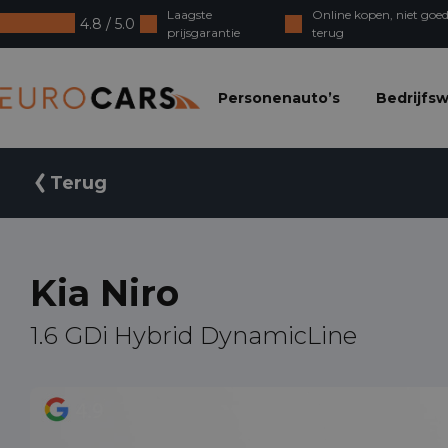
Laagste
Online kopen, niet goed
4.8 / 5.0
prijsgarantie
terug
Eurocars
Personenauto’s
Bedrijfs
Terug
Kia Niro
1.6 GDi Hybrid DynamicLine