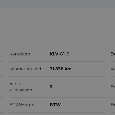
Kenteken
KLV-61-J
D
Kilometerstand
31.838 km
V
Aantal
5
B
zitplaatsen
BTW/Marge
BTW
B