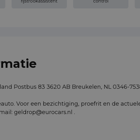
rijstrookassistent
control
rmatie
rland Postbus 83 3620 AB Breukelen, NL 0346-753
uto. Voor een bezichtiging, proefrit en de actuel
ail: geldrop@eurocars.nl ​.