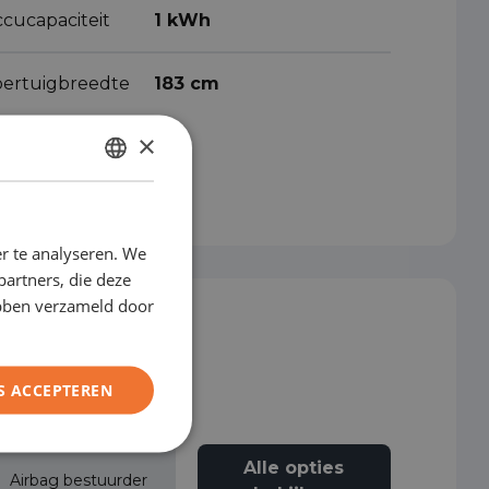
ccucapaciteit
1 kWh
oertuigbreedte
183 cm
×
DUTCH
ENGLISH
r te analyseren. We
GERMAN
partners, die deze
FRENCH
ebben verzameld door
S ACCEPTEREN
Alle opties
Airbag bestuurder