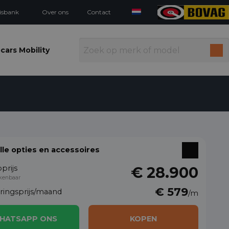
isbank
Over ons
Contact
cars Mobility
alle opties en accessoires
prijs
€ 28.900
kenbaar
€ 579
eringsprijs/maand
/m
HATSAPP ONS
KOPEN