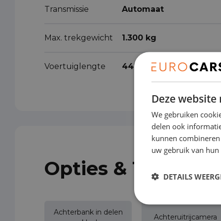
Transmissie
Automaat
Max. trekgewicht
1.300 kg
Voertuiglengte
442 cm
Deze website 
We gebruiken cookie
delen ook informatie
kunnen combineren m
uw gebruik van hun 
Opties & Toebeho
DETAILS WEERG
Achterbank in delen
Achteruitrijcamera