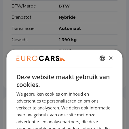
BTW/Marge
BTW
Brandstof
Hybride
Transmissie
Automaat
Gewicht
1.390 kg
Accucapaciteit
2 kWh
×
Max. trekgewicht
1.300 kg
DUTCH
Cilinderinhoud
1.580 cm³
Deze website maakt gebruik van
ENGLISH
cookies.
GERMAN
We gebruiken cookies om inhoud en
FRENCH
advertenties te personaliseren en om ons
verkeer te analyseren. We delen ook informatie
Opties & Toebehoren
(59)
over uw gebruik van onze site met onze
advertentie- en analysepartners, die deze
kunnen combineren met andere informatie die