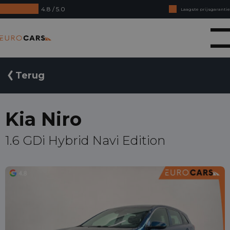
4.8 / 5.0
Laagste prijsgarantie
Online kopen, niet goed geld terug
Eurocars
Financial lease - Soepele acceptatie
Terug
Kia Niro
1.6 GDi Hybrid Navi Edition