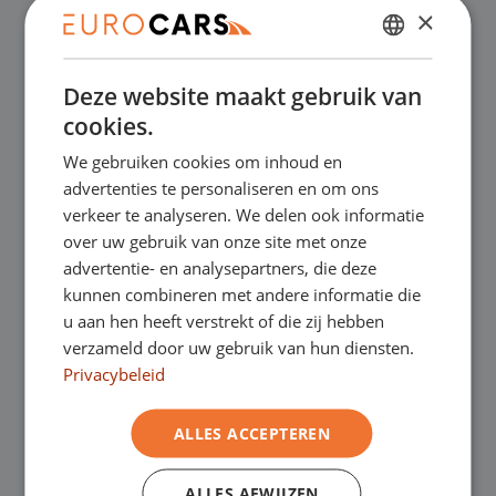
×
✔
Online kopen, niet goed geld terug
DUTCH
Deze website maakt gebruik van
ENGLISH
✔
Financial lease – Soepele acceptatie
cookies.
GERMAN
We gebruiken cookies om inhoud en
✔
Gratis thuisbezorgd bij online aankoop
FRENCH
advertenties te personaliseren en om ons
verkeer te analyseren. We delen ook informatie
over uw gebruik van onze site met onze
Onze showrooms
advertentie- en analysepartners, die deze
kunnen combineren met andere informatie die
Je bent van harte welkom in een van onze
u aan hen heeft verstrekt of die zij hebben
verzameld door uw gebruik van hun diensten.
showrooms om de occasions te bekijken –
Privacybeleid
en natuurlijk voor een lekkere kop koffie!
Je
ALLES ACCEPTEREN
kunt in Asten terecht voor onze
bedrijfswagens en in Oss, Geldrop en
ALLES AFWIJZEN