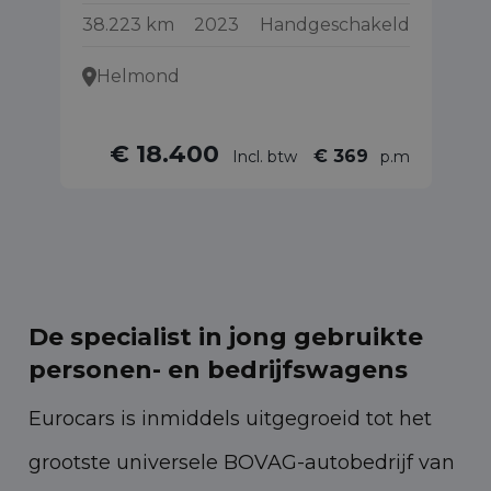
38.223 km
2023
Handgeschakeld
86
Helmond
€ 18.400
€ 369
Incl. btw
p.m
De specialist in jong gebruikte
personen- en bedrijfswagens
Eurocars is inmiddels uitgegroeid tot het
grootste universele BOVAG-autobedrijf van