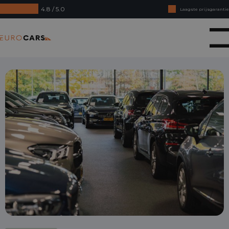
4.8 / 5.0
Laagste prijsgarantie
Online kopen, niet goed geld terug
Eurocars
Financial lease - Soepele acceptatie