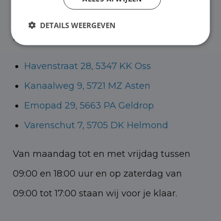
Helmond voor zowel personenauto’s als
DETAILS WEERGEVEN
bedrijfswagens.
Havenstraat 28, 5347 KK Oss
Kanaalweg 9, 5721 MZ Asten
Emopad 29, 5663 PA Geldrop
Varenschut 7, 5705 DK Helmond
Van maandag tot en met vrijdag tussen
09:00 en 18:00 uur en op zaterdag van
09:00 tot 17:00 staan wij voor je klaar.