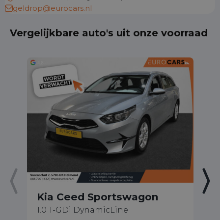
geldrop@eurocars.nl
Vergelijkbare auto's uit onze voorraad
Kia Ceed Sportswagon
K
1.0 T-GDi DynamicLine
1.