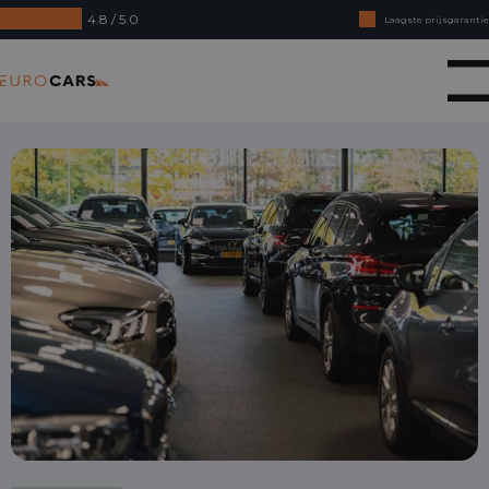
4.8 / 5.0
Laagste prijsgarantie
Online kopen, niet goed geld terug
Eurocars
Financial lease - Soepele acceptatie