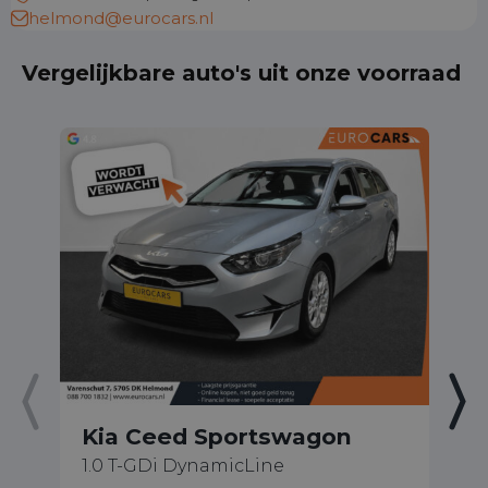
helmond@eurocars.nl
Vergelijkbare auto's uit onze voorraad
Kia Ceed Sportswagon
K
1.0 T-GDi DynamicLine
1.