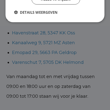
Helmond voor zowel personenauto’s als
DETAILS WEERGEVEN
bedrijfswagens.
Havenstraat 28, 5347 KK Oss
Kanaalweg 9, 5721 MZ Asten
Emopad 29, 5663 PA Geldrop
Varenschut 7, 5705 DK Helmond
Van maandag tot en met vrijdag tussen
09:00 en 18:00 uur en op zaterdag van
09:00 tot 17:00 staan wij voor je klaar.