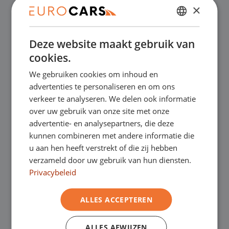
×
✔
Online kopen, niet goed geld terug
DUTCH
Deze website maakt gebruik van
ENGLISH
✔
Financial lease – Soepele acceptatie
cookies.
GERMAN
We gebruiken cookies om inhoud en
✔
Gratis thuisbezorgd bij online aankoop
FRENCH
advertenties te personaliseren en om ons
verkeer te analyseren. We delen ook informatie
over uw gebruik van onze site met onze
Onze showrooms
advertentie- en analysepartners, die deze
kunnen combineren met andere informatie die
Je bent van harte welkom in een van onze
u aan hen heeft verstrekt of die zij hebben
verzameld door uw gebruik van hun diensten.
showrooms om de occasions te bekijken –
Privacybeleid
en natuurlijk voor een lekkere kop koffie!
Je
ALLES ACCEPTEREN
kunt in Asten terecht voor onze
bedrijfswagens en in Oss, Geldrop en
ALLES AFWIJZEN