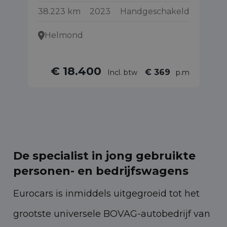
38.223 km
2023
Handgeschakeld
13
Helmond
€ 18.400
€ 369
Incl. btw
p.m
De specialist in jong gebruikte
personen- en bedrijfswagens
Eurocars is inmiddels uitgegroeid tot het
grootste universele BOVAG-autobedrijf van