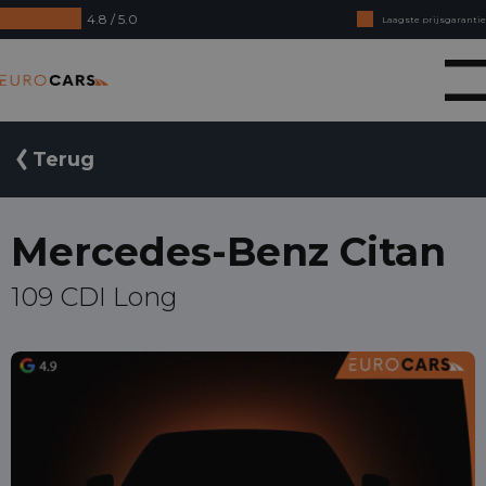
4.8 / 5.0
Laagste prijsgarantie
Online kopen, niet goed geld terug
Eurocars
Financial lease - Soepele acceptatie
Terug
Mercedes-Benz Citan
109 CDI Long