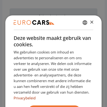
Airbag bestuurder
×
DUTCH
Airbag passagier
Deze website maakt gebruik van
ENGLISH
cookies.
GERMAN
We gebruiken cookies om inhoud en
FRENCH
Airconditioning
advertenties te personaliseren en om ons
verkeer te analyseren. We delen ook informatie
over uw gebruik van onze site met onze
Alarmsysteem
advertentie- en analysepartners, die deze
kunnen combineren met andere informatie die
u aan hen heeft verstrekt of die zij hebben
verzameld door uw gebruik van hun diensten.
Alarmsysteem klasse I
Privacybeleid