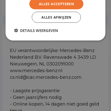
Alle opties bekijken
ALLES ACCEPTEREN
ALLES AFWIJZEN
DETAILS WEERGEVEN
Aanvullende informatie
EU verantwoordelijke: Mercedes-Benz
Nederland B.V. Ravenswade 4 3439 LD
Nieuwegein, NL 0302091000
www.mercedes-benz.nl
cs.nld@cac.mercedes-benz.com
- Laagste prijsgarantie
- Geen jaarcijfers nodig
- Online kopen, 14 dagen niet goed geld
terug