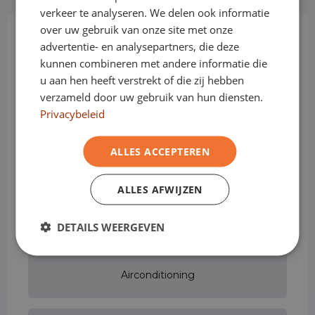
verkeer te analyseren. We delen ook informatie
over uw gebruik van onze site met onze
Opties & Toebehoren
(63)
advertentie- en analysepartners, die deze
kunnen combineren met andere informatie die
u aan hen heeft verstrekt of die zij hebben
verzameld door uw gebruik van hun diensten.
Adaptive cruise control
Privacybeleid
ALLES ACCEPTEREN
Airbag bestuurder
ALLES AFWIJZEN
Airbag passagier
DETAILS WEERGEVEN
Airconditioning