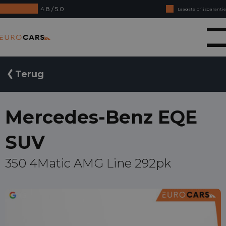
4.8 / 5.0
Laagste prijsgarantie
Online kopen, niet goed geld terug
Eurocars
Financial lease - Soepele acceptatie
Terug
Mercedes-Benz EQE
SUV
350 4Matic AMG Line 292pk