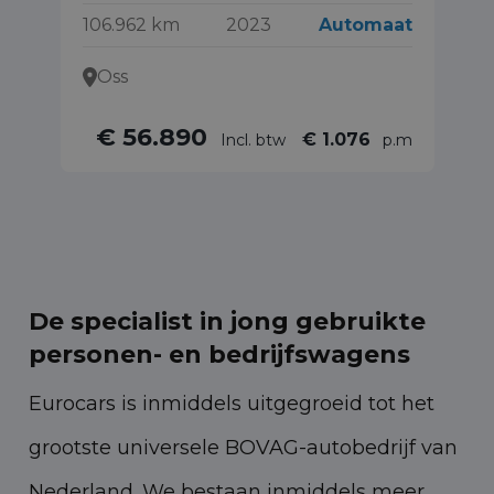
106.962 km
2023
Automaat
50
Oss
€ 56.890
€ 1.076
Incl. btw
p.m
De specialist in jong gebruikte
personen- en bedrijfswagens
Eurocars is inmiddels uitgegroeid tot het
grootste universele BOVAG-autobedrijf van
Nederland. We bestaan inmiddels meer