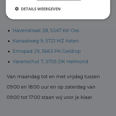
Helmond voor zowel personenauto’s als
DETAILS WEERGEVEN
bedrijfswagens.
Havenstraat 28, 5347 KK Oss
Kanaalweg 9, 5721 MZ Asten
Emopad 29, 5663 PA Geldrop
Varenschut 7, 5705 DK Helmond
Van maandag tot en met vrijdag tussen
09:00 en 18:00 uur en op zaterdag van
09:00 tot 17:00 staan wij voor je klaar.