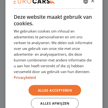
×
✔
Online kopen, niet goed geld terug
DUTCH
Deze website maakt gebruik van
ENGLISH
✔
Financial lease – Soepele acceptatie
cookies.
GERMAN
We gebruiken cookies om inhoud en
FRENCH
✔
Gratis thuisbezorgd bij online aankoop
advertenties te personaliseren en om ons
verkeer te analyseren. We delen ook informatie
over uw gebruik van onze site met onze
Onze showrooms
advertentie- en analysepartners, die deze
kunnen combineren met andere informatie die
Je bent van harte welkom in een van onze
u aan hen heeft verstrekt of die zij hebben
verzameld door uw gebruik van hun diensten.
showrooms om de occasions te bekijken –
Privacybeleid
en natuurlijk voor een lekkere kop koffie!
Je
ALLES ACCEPTEREN
kunt in Asten terecht voor onze
bedrijfswagens en in Oss, Geldrop en
ALLES AFWIJZEN