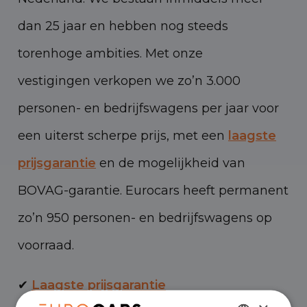
dan 25 jaar en hebben nog steeds
torenhoge ambities. Met onze
vestigingen verkopen we zo’n 3.000
personen- en bedrijfswagens per jaar voor
een uiterst scherpe prijs, met een
laagste
prijsgarantie
en de mogelijkheid van
BOVAG-garantie. Eurocars heeft permanent
zo’n 950 personen- en bedrijfswagens op
voorraad.
✔
Laagste prijsgarantie