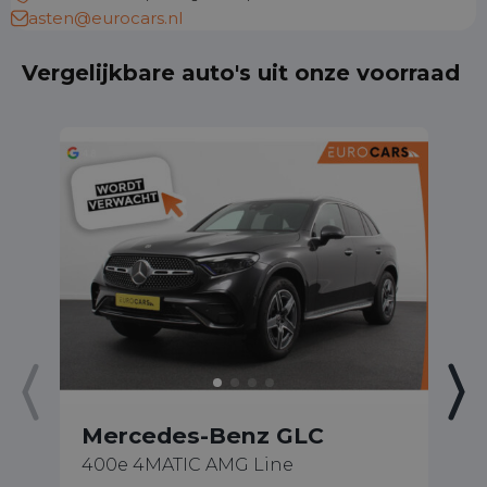
asten@eurocars.nl
Vergelijkbare auto's uit onze voorraad
Mercedes-Benz GLC
M
400e 4MATIC AMG Line
20