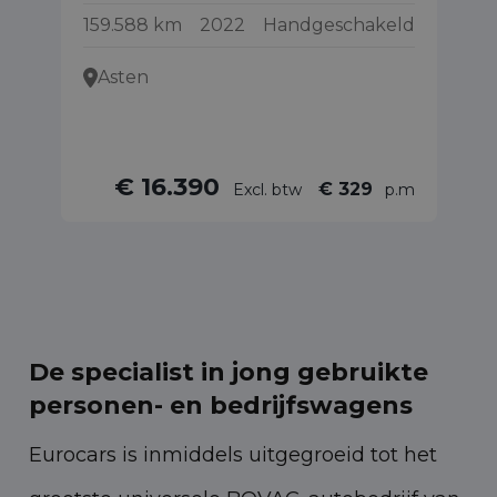
159.588 km
2022
Handgeschakeld
58
Asten
€ 16.390
€ 329
Excl. btw
p.m
De specialist in jong gebruikte
personen- en bedrijfswagens
Eurocars is inmiddels uitgegroeid tot het