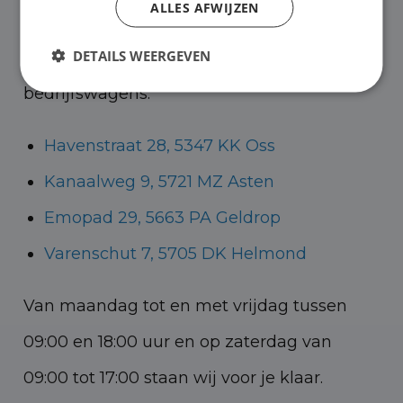
ALLES AFWIJZEN
bedrijfswagens en in Oss, Geldrop en
DETAILS WEERGEVEN
Helmond voor zowel personenauto’s als
bedrijfswagens.
Havenstraat 28, 5347 KK Oss
Kanaalweg 9, 5721 MZ Asten
Emopad 29, 5663 PA Geldrop
Varenschut 7, 5705 DK Helmond
Van maandag tot en met vrijdag tussen
09:00 en 18:00 uur en op zaterdag van
09:00 tot 17:00 staan wij voor je klaar.