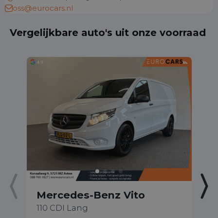
oss@eurocars.nl
Vergelijkbare auto's uit onze voorraad
Mercedes-Benz Vito
M
110 CDI Lang
L