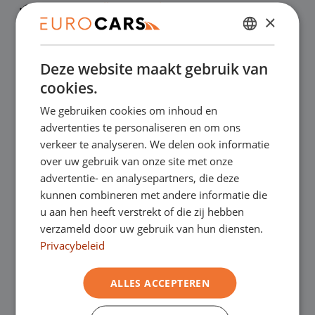
✔
Laagste prijsgarantie
×
DUTCH
✔
Online kopen, niet goed geld terug
Deze website maakt gebruik van
ENGLISH
cookies.
✔
Financial lease – Soepele acceptatie
GERMAN
We gebruiken cookies om inhoud en
FRENCH
advertenties te personaliseren en om ons
✔
Gratis thuisbezorgd bij online aankoop
verkeer te analyseren. We delen ook informatie
over uw gebruik van onze site met onze
advertentie- en analysepartners, die deze
Onze showrooms
kunnen combineren met andere informatie die
u aan hen heeft verstrekt of die zij hebben
Je bent van harte welkom in een van onze
verzameld door uw gebruik van hun diensten.
Privacybeleid
showrooms om de occasions te bekijken –
en natuurlijk voor een lekkere kop koffie!
Je
ALLES ACCEPTEREN
kunt in Asten terecht voor onze