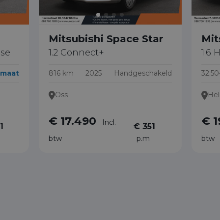
Mitsubishi Space Star
Mit
nse
1.2 Connect+
1.6
maat
816 km
2025
Handgeschakeld
32.5
Oss
He
€ 17.490
€ 1
Incl.
1
€ 351
btw
p.m
btw