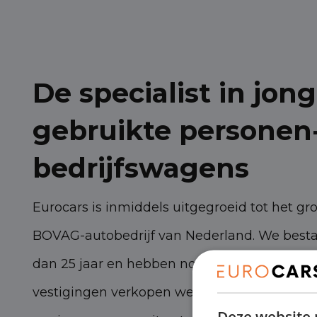
De specialist in jong
gebruikte personen
bedrijfswagens
Eurocars is inmiddels uitgegroeid tot het gr
BOVAG-autobedrijf van Nederland. We best
dan 25 jaar en hebben nog steeds torenhoge
vestigingen verkopen we zo’n 3.000 persone
Deze website 