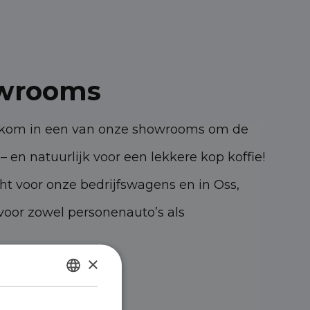
wrooms
elkom in een van onze showrooms om de
– en natuurlijk voor een lekkere kop koffie!
cht voor onze bedrijfswagens en in Oss,
oor zowel personenauto’s als
×
47 KK Oss
DUTCH
 MZ Asten