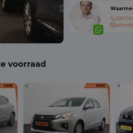
Waarmee
088700
asten@e
ze voorraad