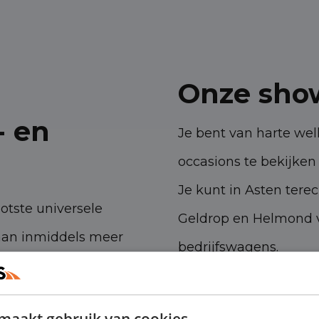
Onze sho
- en
Je bent van harte w
occasions te bekijken 
Je kunt in Asten tere
ootste universele
Geldrop en Helmond v
aan inmiddels meer
bedrijfswagens.
 ambities. Met onze
Havenstraat 28, 53
n- en bedrijfswagens
maakt gebruik van cookies.
Kanaalweg 9, 5721