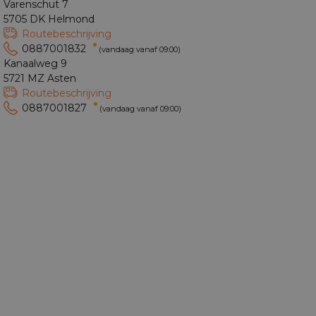
Varenschut 7
5705 DK Helmond
Routebeschrijving
0887001832
(vandaag vanaf 09:00)
Kanaalweg 9
5721 MZ Asten
Routebeschrijving
0887001827
(vandaag vanaf 09:00)