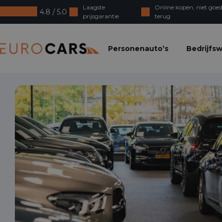
Laagste
Online kopen, niet goed
4.8 / 5.0
prijsgarantie
terug
Eurocars
Personenauto’s
Bedrijfs