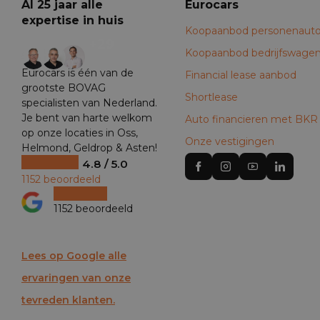
Al 25 jaar alle
Eurocars
expertise in huis
Koopaanbod personenauto
+29
Koopaanbod bedrijfswage
Eurocars is één van de
Financial lease aanbod
grootste BOVAG
Shortlease
specialisten van Nederland.
Je bent van harte welkom
Auto financieren met BKR
op onze locaties in Oss,
Onze vestigingen
Helmond, Geldrop & Asten!
4.8 / 5.0
1152 beoordeeld
1152 beoordeeld
Lees op Google alle
ervaringen van onze
tevreden klanten.