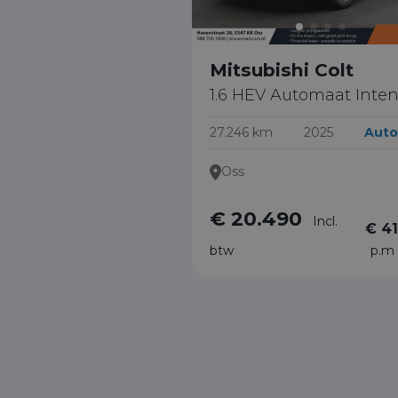
Mitsubishi Colt
1.6 HEV Automaat Inte
27.246 km
2025
Auto
Oss
€ 20.490
Incl.
€ 41
btw
p.m