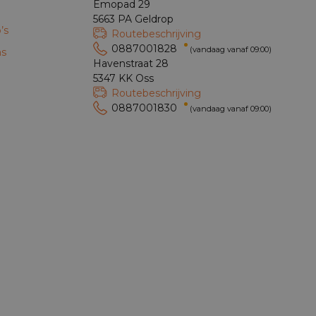
Emopad 29
5663 PA Geldrop
’s
Routebeschrijving
0887001828
(vandaag vanaf 09:00)
ns
Havenstraat 28
5347 KK Oss
Routebeschrijving
0887001830
(vandaag vanaf 09:00)