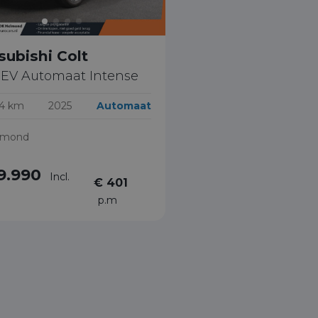
subishi Colt
 HEV Automaat Intense
04 km
2025
Automaat
lmond
9.990
Incl.
€ 401
p.m