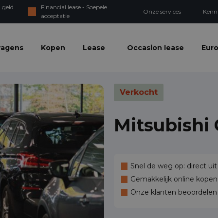
 geld
Financial lease - Soepele
Onze services
Kenn
acceptatie
wagens
Kopen
Lease
Occasion lease
Euro
Verkocht
Mitsubishi 
Snel de weg op: direct uit
Gemakkelijk online kopen,
Onze klanten beoordele