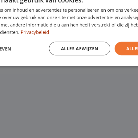
een
laagste
s om inhoud en advertenties te personaliseren en om ons verkee
Emopad 29, 5663 P
garantie. Eurocars
 over uw gebruik van onze site met onze advertentie- en analyse
Varenschut 7, 570
et andere informatie die u aan hen heeft verstrekt of die zij h
rijfswagens op
diensten.
Privacybeleid
Van maandag tot en me
EVEN
ALLES AFWIJZEN
ALLE
zaterdag van 09:00 tot