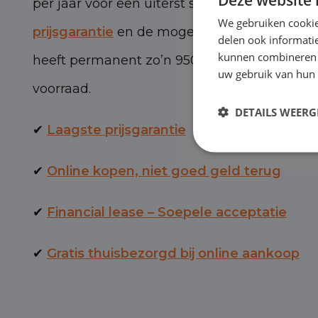
per jaar voor een uiterst scherpe prijs, met 
We gebruiken cookie
prijsgarantie
en de mogelijkheid van BOVAG-
delen ook informatie
kunnen combineren m
heeft permanent zo’n 950 personen- en bed
uw gebruik van hun 
voorraad.
DETAILS WEERG
✔
Laagste prijsgarantie
✔
Online kopen, niet goed geld terug
✔
Financial lease – Soepele acceptatie
✔
Gratis thuisbezorgd bij online aankoop