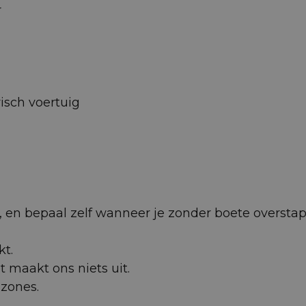
r
isch voertuig
 af, en bepaal zelf wanneer je zonder boete oversta
kt.
et maakt ons niets uit.
uzones.