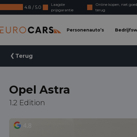
Laagste
Online kopen, niet goed
4.8 / 5.0
prijsgarantie
terug
Eurocars
Personenauto’s
Bedrijfs
Terug
Opel Astra
1.2 Edition