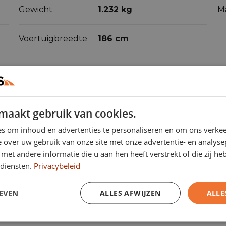
Gewicht
1.232 kg
M
Voertuigbreedte
186 cm
maakt gebruik van cookies.
s om inhoud en advertenties te personaliseren en om ons verkee
ren
(53)
 over uw gebruik van onze site met onze advertentie- en analyse
et andere informatie die u aan hen heeft verstrekt of die zij h
diensten.
Privacybeleid
Actieve
EVEN
ALLES AFWIJZEN
ALLE
Airbag bestuurder
rijstrookassistent