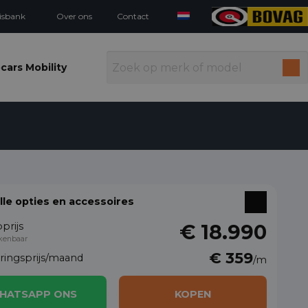
isbank
Over ons
Contact
cars Mobility
alle opties en accessoires
prijs
€ 18.990
kenbaar
€ 359
eringsprijs/maand
/m
HATSAPP ONS
KOPEN