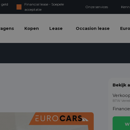
 geld
Financial lease - Soepele
Onze services
Kenn
acceptatie
wagens
Kopen
Lease
Occasion lease
Euro
Bekijk 
Verkoop
BTW Verre
Financi
W