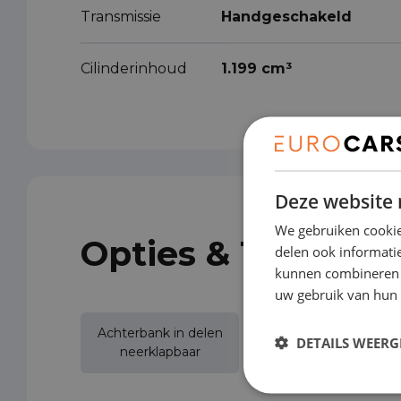
Transmissie
Handgeschakeld
Cilinderinhoud
1.199 cm³
Deze website 
We gebruiken cookie
Opties & Toebeho
delen ook informatie
kunnen combineren m
uw gebruik van hun 
Achterbank in delen
DETAILS WEERG
Achteruitrijcamera
neerklapbaar