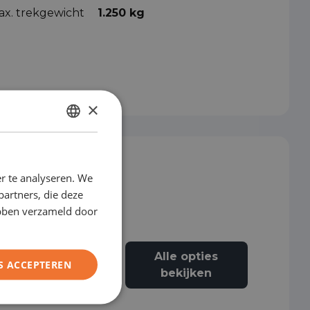
ax. trekgewicht
1.250 kg
×
DUTCH
ENGLISH
r te analyseren. We
GERMAN
partners, die deze
FRENCH
ebben verzameld door
Alle opties
S ACCEPTEREN
Airbag passagier
bekijken