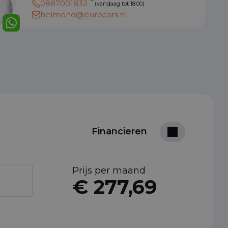
0887001832
(vandaag tot 18:00)
helmond@eurocars.nl
Financieren
Prijs per maand
€ 277,69