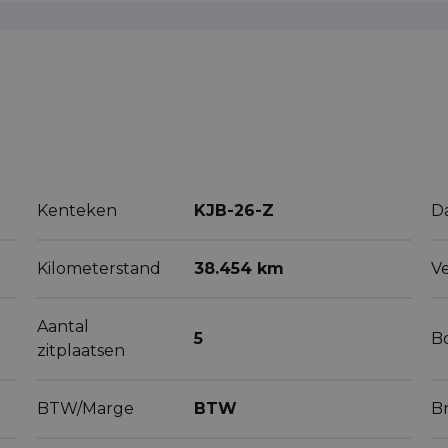
Kenteken
KJB-26-Z
D
Kilometerstand
38.454 km
V
Aantal
5
B
zitplaatsen
BTW/Marge
BTW
B