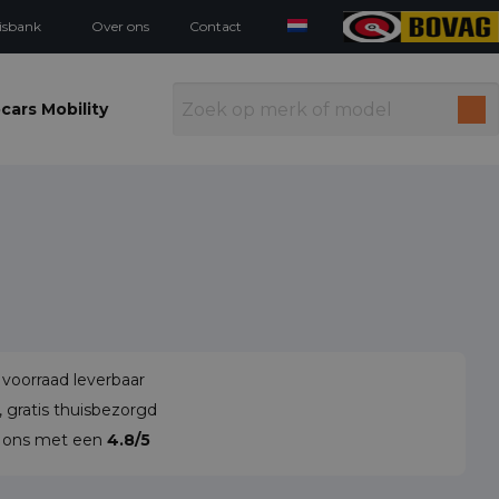
isbank
Over ons
Contact
cars Mobility
 voorraad leverbaar
 gratis thuisbezorgd
n ons met een
4.8/5