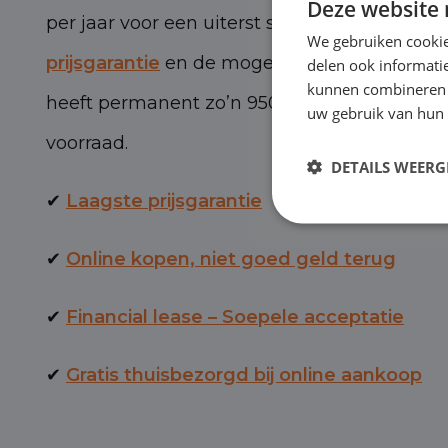
Deze website 
per jaar voor een uiterst scherpe prijs, met 
We gebruiken cookie
prijsgarantie
en de mogelijkheid van BOVAG-
delen ook informatie
kunnen combineren m
heeft permanent zo’n 950 personen- en bed
uw gebruik van hun 
voorraad.
DETAILS WEERG
✔
Laagste prijsgarantie
✔
Online kopen, niet goed geld terug
✔
Financial lease – Soepele acceptatie
✔
Gratis thuisbezorgd bij online aankoop