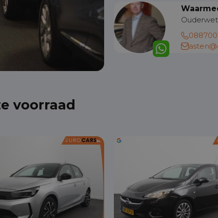
Waarmee
Ouderwet
088700
asten@e
ze voorraad