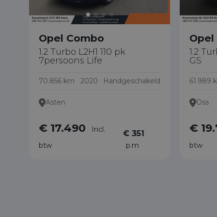
Opel Combo
Opel
1.2 Turbo L2H1 110 pk
1.2 Tu
7persoons Life
GS
70.856 km
2020
Handgeschakeld
61.989 
Asten
Oss
€ 17.490
€ 19
Incl.
€ 351
btw
p.m
btw