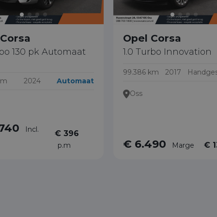
 Corsa
Opel Corsa
rbo 130 pk Automaat
1.0 Turbo Innovation
99.386 km
2017
Handges
km
2024
Automaat
Oss
.740
Incl.
€ 396
€ 6.490
€ 
p.m
Marge