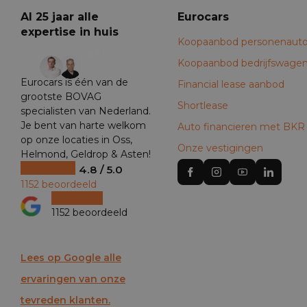
Al 25 jaar alle
Eurocars
expertise in huis
Koopaanbod personenauto
+29
Koopaanbod bedrijfswage
Eurocars is één van de
Financial lease aanbod
grootste BOVAG
Shortlease
specialisten van Nederland.
Je bent van harte welkom
Auto financieren met BKR
op onze locaties in Oss,
Onze vestigingen
Helmond, Geldrop & Asten!
4.8 / 5.0
1152 beoordeeld
1152 beoordeeld
Lees op Google alle
ervaringen van onze
tevreden klanten.