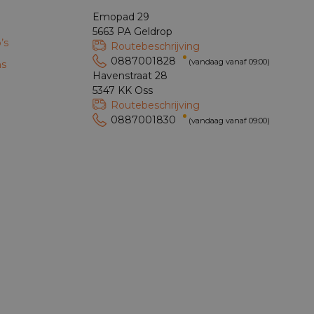
Emopad 29
5663 PA Geldrop
’s
Routebeschrijving
0887001828
(vandaag vanaf 09:00)
ns
Havenstraat 28
5347 KK Oss
Routebeschrijving
0887001830
(vandaag vanaf 09:00)