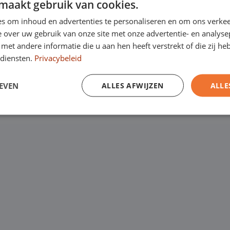
maakt gebruik van cookies.
Kanaalweg 9, 5721
een
laagste
s om inhoud en advertenties te personaliseren en om ons verkee
Emopad 29, 5663 P
garantie. Eurocars
 over uw gebruik van onze site met onze advertentie- en analyse
et andere informatie die u aan hen heeft verstrekt of die zij h
Varenschut 7, 570
rijfswagens op
diensten.
Privacybeleid
Van maandag tot en me
EVEN
ALLES AFWIJZEN
ALLE
zaterdag van 09:00 tot