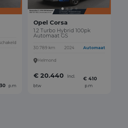
Opel Corsa
1.2 Turbo Hybrid 100pk
Automaat GS
chakeld
30.789 km
2024
Automaat
Helmond
€ 20.440
Incl.
€ 410
130
p.m
btw
p.m