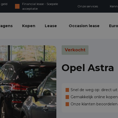
 geld
Financial lease - Soepele
Onze services
Kenn
acceptatie
wagens
Kopen
Lease
Occasion lease
Euro
Verkocht
Opel Astra
Snel de weg op: direct uit
Gemakkelijk online kopen,
Onze klanten beoordele