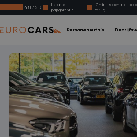
Laagste
Online kopen, niet goed
4.8 / 5.0
prijsgarantie
terug
Eurocars
Personenauto’s
Bedrijfs