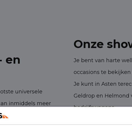
Onze sho
- en
Je bent van harte w
occasions te bekijken 
Je kunt in Asten tere
ootste universele
Geldrop en Helmond v
aan inmiddels meer
bedrijfswagens.
 ambities. Met onze
Havenstraat 28, 53
n- en bedrijfswagens