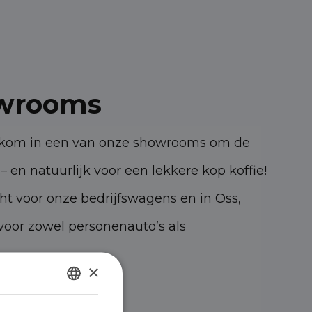
wrooms
elkom in een van onze showrooms om de
– en natuurlijk voor een lekkere kop koffie!
cht voor onze bedrijfswagens en in Oss,
oor zowel personenauto’s als
×
47 KK Oss
DUTCH