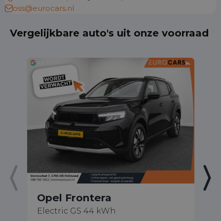
oss@eurocars.nl
Vergelijkbare auto's uit onze voorraad
Opel Frontera
O
Electric GS 44 kWh
1.