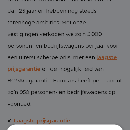
dan 25 jaar en hebben nog steeds
torenhoge ambities. Met onze
vestigingen verkopen we zo’n 3.000
personen- en bedrijfswagens per jaar voor
een uiterst scherpe prijs, met een
laagste
prijsgarantie
en de mogelijkheid van
BOVAG-garantie. Eurocars heeft permanent
zo’n 950 personen- en bedrijfswagens op
voorraad.
✔
Laagste prijsgarantie