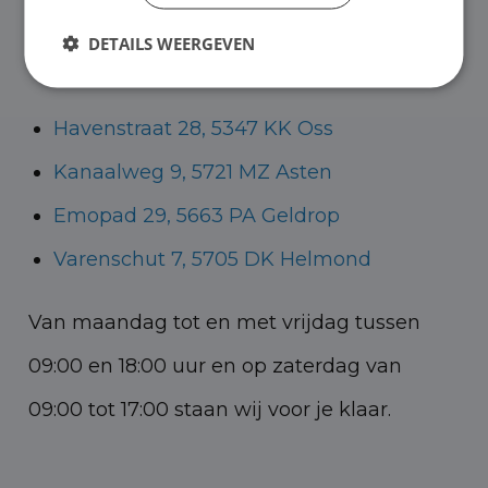
Helmond voor zowel personenauto’s als
DETAILS WEERGEVEN
bedrijfswagens.
Havenstraat 28, 5347 KK Oss
Kanaalweg 9, 5721 MZ Asten
Emopad 29, 5663 PA Geldrop
Varenschut 7, 5705 DK Helmond
Van maandag tot en met vrijdag tussen
09:00 en 18:00 uur en op zaterdag van
09:00 tot 17:00 staan wij voor je klaar.