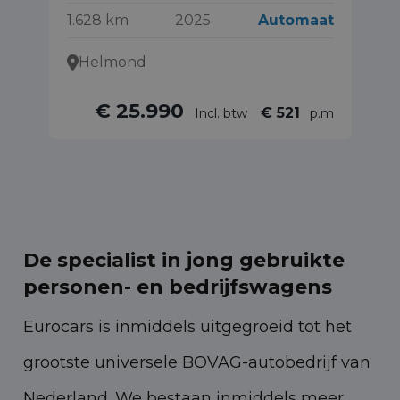
1.628 km
2025
Automaat
40
Helmond
€ 25.990
€ 521
Incl. btw
p.m
De specialist in jong gebruikte
personen- en bedrijfswagens
Eurocars is inmiddels uitgegroeid tot het
grootste universele BOVAG-autobedrijf van
Nederland. We bestaan inmiddels meer