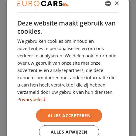
×
✔
Online kopen, niet goed geld terug
DUTCH
Deze website maakt gebruik van
ENGLISH
✔
Financial lease – Soepele acceptatie
cookies.
GERMAN
We gebruiken cookies om inhoud en
✔
Gratis thuisbezorgd bij online aankoop
FRENCH
advertenties te personaliseren en om ons
verkeer te analyseren. We delen ook informatie
over uw gebruik van onze site met onze
Onze showrooms
advertentie- en analysepartners, die deze
kunnen combineren met andere informatie die
Je bent van harte welkom in een van onze
u aan hen heeft verstrekt of die zij hebben
verzameld door uw gebruik van hun diensten.
showrooms om de occasions te bekijken –
Privacybeleid
en natuurlijk voor een lekkere kop koffie!
Je
ALLES ACCEPTEREN
kunt in Asten terecht voor onze
bedrijfswagens en in Oss, Geldrop en
ALLES AFWIJZEN