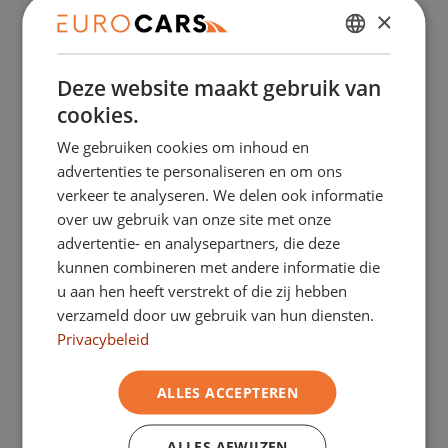
×
✔
Online kopen, niet goed geld terug
DUTCH
Deze website maakt gebruik van
ENGLISH
✔
Financial lease – Soepele acceptatie
cookies.
GERMAN
We gebruiken cookies om inhoud en
✔
Gratis thuisbezorgd bij online aankoop
FRENCH
advertenties te personaliseren en om ons
verkeer te analyseren. We delen ook informatie
over uw gebruik van onze site met onze
Onze showrooms
advertentie- en analysepartners, die deze
kunnen combineren met andere informatie die
Je bent van harte welkom in een van onze
u aan hen heeft verstrekt of die zij hebben
verzameld door uw gebruik van hun diensten.
showrooms om de occasions te bekijken –
Privacybeleid
en natuurlijk voor een lekkere kop koffie!
Je
ALLES ACCEPTEREN
kunt in Asten terecht voor onze
bedrijfswagens en in Oss, Geldrop en
ALLES AFWIJZEN