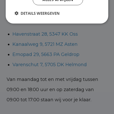
Helmond voor zowel personenauto’s als
DETAILS WEERGEVEN
bedrijfswagens.
Havenstraat 28, 5347 KK Oss
Kanaalweg 9, 5721 MZ Asten
Emopad 29, 5663 PA Geldrop
Varenschut 7, 5705 DK Helmond
Van maandag tot en met vrijdag tussen
09:00 en 18:00 uur en op zaterdag van
09:00 tot 17:00 staan wij voor je klaar.