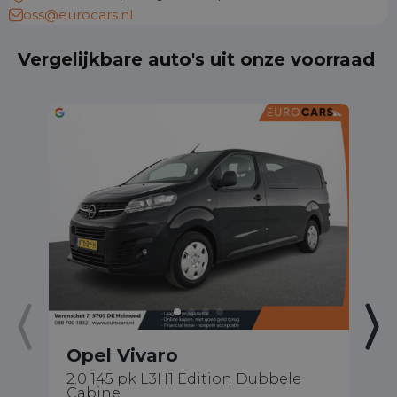
oss@eurocars.nl
Vergelijkbare auto's uit onze voorraad
Opel Vivaro
O
2.0 145 pk L3H1 Edition Dubbele
1.
Cabine