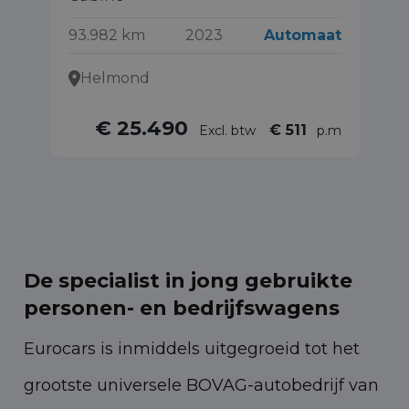
11
93.982 km
2023
Automaat
Helmond
€ 25.490
€ 511
Excl. btw
p.m
De specialist in jong gebruikte
personen- en bedrijfswagens
Eurocars is inmiddels uitgegroeid tot het
grootste universele BOVAG-autobedrijf van