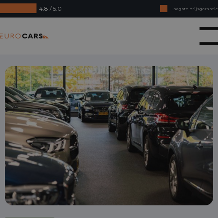
4.8 / 5.0
Laagste prijsgarantie
Online kopen, niet goed geld terug
Eurocars
Financial lease - Soepele acceptatie