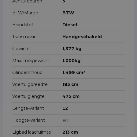
Aantal deuren
5
BTW/Marge
BTW
Brandstof
Diesel
Transmissie
Handgeschakeld
Gewicht
1,377 kg
Max. trekgewicht
1.000kg
Cilinderinhoud
1.499 cm³
Voertuigbreedte
185 cm
Voertuiglengte
475 cm
Lengte-variant
L2
Hoogte-variant
H1
Ligbad laadruimte
213 cm