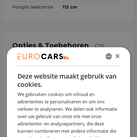
Hoogte laadruimte
112 cm
Opties & Toebehoren
(29)
×
DUTCH
Airbag bestuurder
Deze website maakt gebruik van
ENGLISH
cookies.
GERMAN
We gebruiken cookies om inhoud en
Airconditioning
FRENCH
advertenties te personaliseren en om ons
verkeer te analyseren. We delen ook informatie
over uw gebruik van onze site met onze
Alarmsysteem
advertentie- en analysepartners, die deze
kunnen combineren met andere informatie die