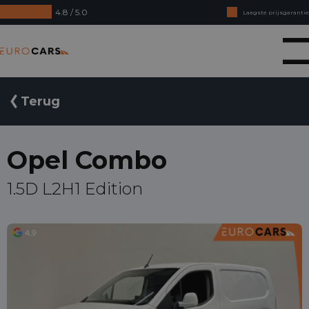
4.8 / 5.0
Laagste prijsgarantie
Online kopen, niet goed geld terug
Eurocars
Financial lease - Soepele acceptatie
Terug
Opel Combo
1.5D L2H1 Edition