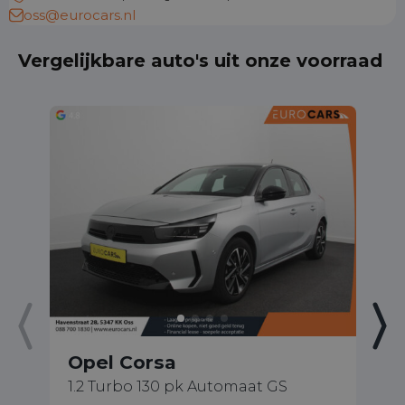
oss@eurocars.nl
Vergelijkbare auto's uit onze voorraad
Opel Corsa
O
1.2 Turbo 130 pk Automaat GS
1.