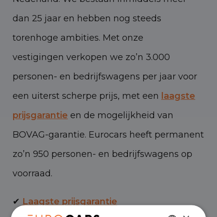
dan 25 jaar en hebben nog steeds
torenhoge ambities. Met onze
vestigingen verkopen we zo’n 3.000
personen- en bedrijfswagens per jaar voor
een uiterst scherpe prijs, met een
laagste
prijsgarantie
en de mogelijkheid van
BOVAG-garantie. Eurocars heeft permanent
zo’n 950 personen- en bedrijfswagens op
voorraad.
✔
Laagste prijsgarantie