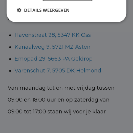
Helmond voor zowel personenauto’s als
DETAILS WEERGEVEN
bedrijfswagens.
Havenstraat 28, 5347 KK Oss
Kanaalweg 9, 5721 MZ Asten
Emopad 29, 5663 PA Geldrop
Varenschut 7, 5705 DK Helmond
Van maandag tot en met vrijdag tussen
09:00 en 18:00 uur en op zaterdag van
09:00 tot 17:00 staan wij voor je klaar.