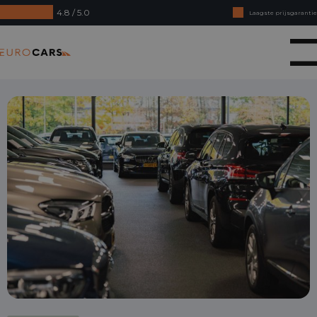
4.8 / 5.0
Laagste prijsgarantie
Online kopen, niet goed geld terug
Eurocars
Financial lease - Soepele acceptatie