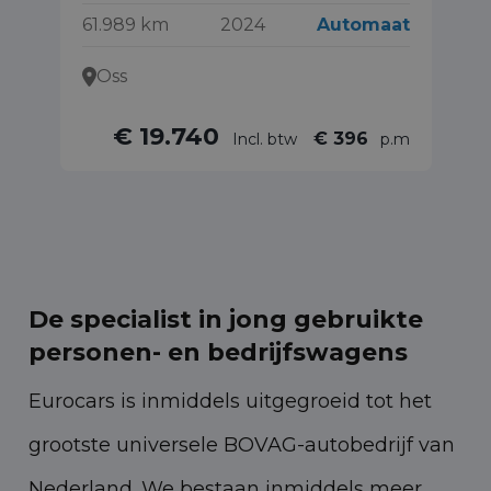
61.989 km
2024
Automaat
55
Oss
€ 19.740
€ 396
Incl. btw
p.m
De specialist in jong gebruikte
personen- en bedrijfswagens
Eurocars is inmiddels uitgegroeid tot het
grootste universele BOVAG-autobedrijf van
Nederland. We bestaan inmiddels meer