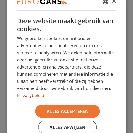
×
✔
Online kopen, niet goed geld terug
DUTCH
Deze website maakt gebruik van
ENGLISH
✔
Financial lease – Soepele acceptatie
cookies.
GERMAN
We gebruiken cookies om inhoud en
FRENCH
✔
Gratis thuisbezorgd bij online aankoop
advertenties te personaliseren en om ons
verkeer te analyseren. We delen ook informatie
over uw gebruik van onze site met onze
Onze showrooms
advertentie- en analysepartners, die deze
kunnen combineren met andere informatie die
Je bent van harte welkom in een van onze
u aan hen heeft verstrekt of die zij hebben
verzameld door uw gebruik van hun diensten.
showrooms om de occasions te bekijken –
Privacybeleid
en natuurlijk voor een lekkere kop koffie!
Je
ALLES ACCEPTEREN
kunt in Asten terecht voor onze
bedrijfswagens en in Oss, Geldrop en
ALLES AFWIJZEN