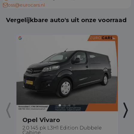
oss@eurocars.nl
Vergelijkbare auto's uit onze voorraad
Opel Vivaro
O
2.0 145 pk L3H1 Edition Dubbele
1.
Cabine