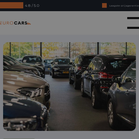
4.8 / 5.0
Laagste prijsgarantie
Online kopen, niet goed geld terug
Eurocars
Financial lease - Soepele acceptatie