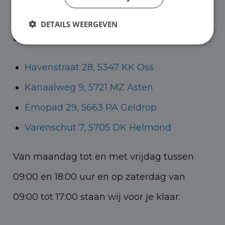
Helmond voor zowel personenauto’s als
DETAILS WEERGEVEN
bedrijfswagens.
Havenstraat 28, 5347 KK Oss
Kanaalweg 9, 5721 MZ Asten
Emopad 29, 5663 PA Geldrop
Varenschut 7, 5705 DK Helmond
Van maandag tot en met vrijdag tussen
09:00 en 18:00 uur en op zaterdag van
09:00 tot 17:00 staan wij voor je klaar.