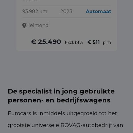
99
93.982 km
2023
Automaat
Helmond
€ 25.490
€ 511
Excl. btw
p.m
De specialist in jong gebruikte
personen- en bedrijfswagens
Eurocars is inmiddels uitgegroeid tot het
grootste universele BOVAG-autobedrijf van