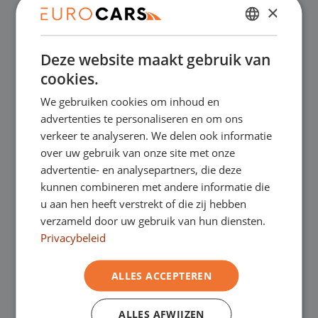
×
✔
Online kopen, niet goed geld terug
DUTCH
Deze website maakt gebruik van
ENGLISH
✔
Financial lease – Soepele acceptatie
cookies.
GERMAN
We gebruiken cookies om inhoud en
FRENCH
✔
Gratis thuisbezorgd bij online aankoop
advertenties te personaliseren en om ons
verkeer te analyseren. We delen ook informatie
over uw gebruik van onze site met onze
Onze showrooms
advertentie- en analysepartners, die deze
kunnen combineren met andere informatie die
Je bent van harte welkom in een van onze
u aan hen heeft verstrekt of die zij hebben
verzameld door uw gebruik van hun diensten.
showrooms om de occasions te bekijken –
Privacybeleid
en natuurlijk voor een lekkere kop koffie!
Je
ALLES ACCEPTEREN
kunt in Asten terecht voor onze
ALLES AFWIJZEN
bedrijfswagens en in Oss, Geldrop en