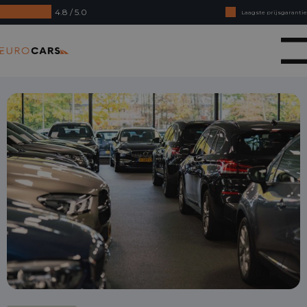
4.8 / 5.0
Laagste prijsgarantie
Online kopen, niet goed geld terug
Eurocars
Financial lease - Soepele acceptatie