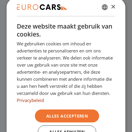
✔
Laagste prijsgarantie
×
DUTCH
✔
Online kopen, niet goed geld terug
Deze website maakt gebruik van
ENGLISH
cookies.
✔
Financial lease – Soepele acceptatie
GERMAN
We gebruiken cookies om inhoud en
FRENCH
advertenties te personaliseren en om ons
✔
Gratis thuisbezorgd bij online aankoop
verkeer te analyseren. We delen ook informatie
over uw gebruik van onze site met onze
advertentie- en analysepartners, die deze
Onze showrooms
kunnen combineren met andere informatie die
u aan hen heeft verstrekt of die zij hebben
Je bent van harte welkom in een van onze
verzameld door uw gebruik van hun diensten.
Privacybeleid
showrooms om de occasions te bekijken –
en natuurlijk voor een lekkere kop koffie!
Je
ALLES ACCEPTEREN
kunt in Asten terecht voor onze
ALLES AFWIJZEN