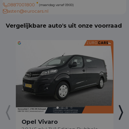
0887001800
(maandag vanaf 09:00)
asten@eurocars.nl
Vergelijkbare auto's uit onze voorraad
Opel Vivaro
O