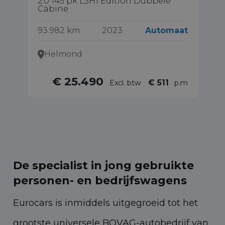
2.0 145 pk L3H1 Edition Dubbele
1.
Cabine
61
93.982 km
2023
Automaat
Helmond
€ 25.490
€ 511
Excl. btw
p.m
De specialist in jong gebruikte
personen- en bedrijfswagens
Eurocars is inmiddels uitgegroeid tot het
grootste universele BOVAG-autobedrijf van