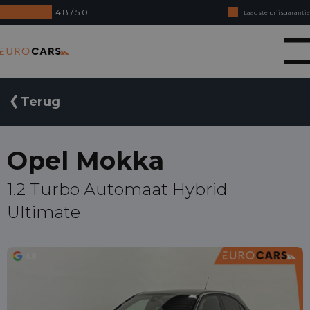
4.8 / 5.0
Laagste prijsgarantie
Online kopen, niet goed geld terug
Eurocars
Financial lease - Soepele acceptatie
Terug
Opel Mokka
1.2 Turbo Automaat Hybrid
Ultimate