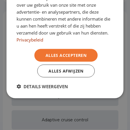
over uw gebruik van onze site met onze
advertentie- en analysepartners, die deze
kunnen combineren met andere informatie die
Opties & Toebehoren
(71)
u aan hen heeft verstrekt of die zij hebben
verzameld door uw gebruik van hun diensten.
Privacybeleid
Achterbank in delen neerklapbaar
ALLES ACCEPTEREN
ALLES AFWIJZEN
Achteruitrijcamera
DETAILS WEERGEVEN
Actieve rijstrookassistent
Adaptive cruise control