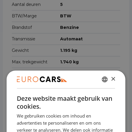
Aantal deuren
5
BTW/Marge
BTW
Brandstof
Benzine
Transmissie
Automaat
Gewicht
1.195 kg
Max. trekgewicht
1.740 kg
Cilinderinhoud
1.199 cm³
×
Voertuigbreedte
179 cm
DUTCH
Voertuiglengte
415 cm
Deze website maakt gebruik van
ENGLISH
cookies.
Voertuig hoogte
152 cm
GERMAN
We gebruiken cookies om inhoud en
FRENCH
Ligbad laadruimte
667 cm
advertenties te personaliseren en om ons
verkeer te analyseren. We delen ook informatie