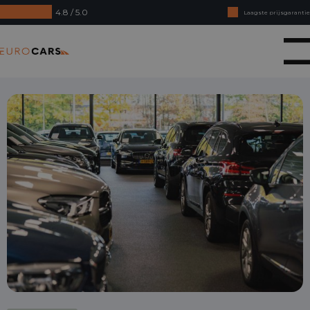
4.8 / 5.0
Laagste prijsgarantie
Online kopen, niet goed geld terug
Eurocars
Financial lease - Soepele acceptatie