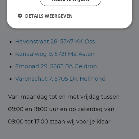
Helmond voor zowel personenauto’s als
DETAILS WEERGEVEN
bedrijfswagens.
Havenstraat 28, 5347 KK Oss
Kanaalweg 9, 5721 MZ Asten
Emopad 29, 5663 PA Geldrop
Varenschut 7, 5705 DK Helmond
Van maandag tot en met vrijdag tussen
09:00 en 18:00 uur en op zaterdag van
09:00 tot 17:00 staan wij voor je klaar.