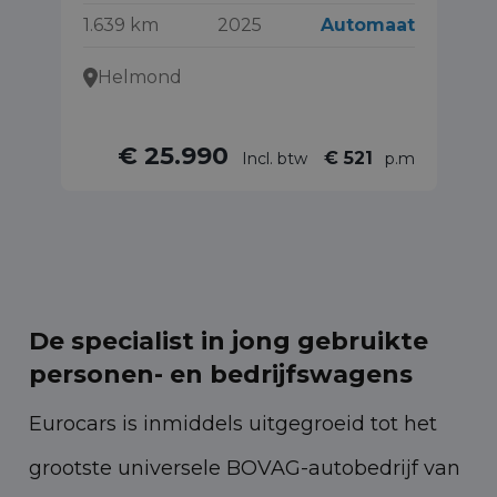
1.639 km
2025
Automaat
10
Helmond
€ 25.990
€ 521
Incl. btw
p.m
De specialist in jong gebruikte
personen- en bedrijfswagens
Eurocars is inmiddels uitgegroeid tot het
grootste universele BOVAG-autobedrijf van