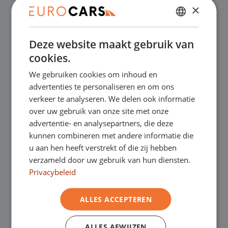
×
✔
Online kopen, niet goed geld terug
DUTCH
Deze website maakt gebruik van
ENGLISH
✔
Financial lease – Soepele acceptatie
cookies.
GERMAN
We gebruiken cookies om inhoud en
✔
Gratis thuisbezorgd bij online aankoop
FRENCH
advertenties te personaliseren en om ons
verkeer te analyseren. We delen ook informatie
over uw gebruik van onze site met onze
Onze showrooms
advertentie- en analysepartners, die deze
kunnen combineren met andere informatie die
Je bent van harte welkom in een van onze
u aan hen heeft verstrekt of die zij hebben
verzameld door uw gebruik van hun diensten.
showrooms om de occasions te bekijken –
Privacybeleid
en natuurlijk voor een lekkere kop koffie!
Je
ALLES ACCEPTEREN
kunt in Asten terecht voor onze
bedrijfswagens en in Oss, Geldrop en
ALLES AFWIJZEN