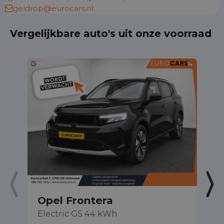
geldrop@eurocars.nl
Vergelijkbare auto's uit onze voorraad
Opel Frontera
O
Electric GS 44 kWh
1.