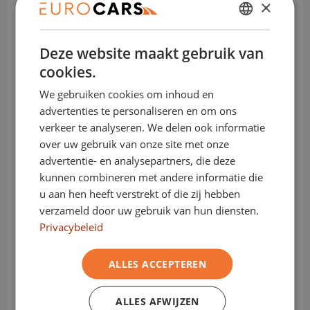
×
DUTCH
Deze website maakt gebruik van
ENGLISH
cookies.
Bedrijfswagens:
GERMAN
We gebruiken cookies om inhoud en
FRENCH
Sluit nu je financial lease bij Eurocars af,
advertenties te personaliseren en om ons
en bepaal zelf wanneer je zonder boete
verkeer te analyseren. We delen ook informatie
over uw gebruik van onze site met onze
overstapt naar een elektrische
advertentie- en analysepartners, die deze
bedrijfswagen.
kunnen combineren met andere informatie die
u aan hen heeft verstrekt of die zij hebben
Sluit je contract af wanneer het jou
verzameld door uw gebruik van hun diensten.
schikt.
Privacybeleid
Of dat nu na 12, 25 of 41 maanden is... het
maakt ons niets uit.
ALLES ACCEPTEREN
Bij Eurocars krijg je geen last van
Milieuzones.
ALLES AFWIJZEN