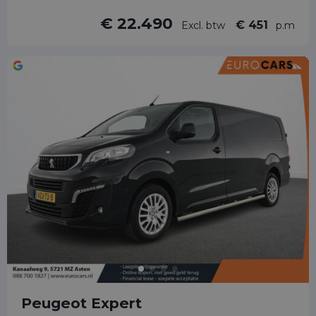
€ 22.490
€ 451
Excl. btw
p.m
Peugeot Expert