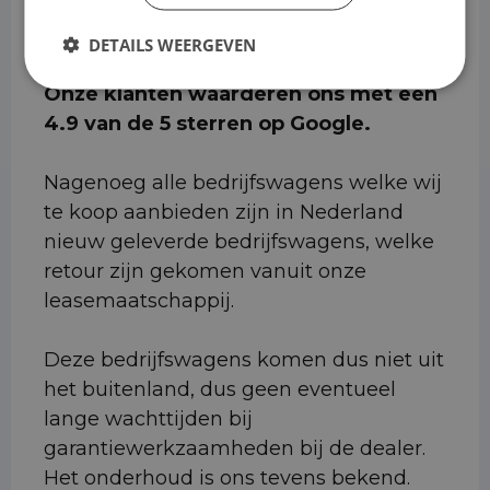
DETAILS WEERGEVEN
Onze klanten waarderen ons met een
4.9 van de 5 sterren op Google.
Nagenoeg alle bedrijfswagens welke wij
te koop aanbieden zijn in Nederland
nieuw geleverde bedrijfswagens, welke
retour zijn gekomen vanuit onze
leasemaatschappij.
Deze bedrijfswagens komen dus niet uit
het buitenland, dus geen eventueel
lange wachttijden bij
garantiewerkzaamheden bij de dealer.
Het onderhoud is ons tevens bekend.