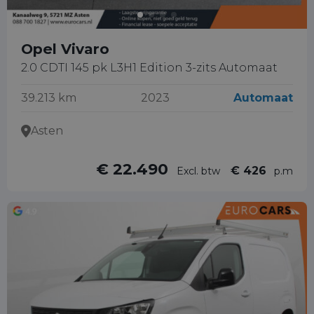
Opel Vivaro
2.0 CDTI 145 pk L3H1 Edition 3-zits Automaat
39.213 km
2023
Automaat
Asten
€ 22.490
€ 426
Excl. btw
p.m