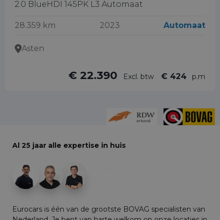
2.0 BlueHDI 145PK L3 Automaat
28.359 km
2023
Automaat
Asten
€ 22.390
€ 424
Excl. btw
p.m
Al 25 jaar alle expertise in huis
+29
Eurocars is één van de grootste BOVAG specialisten van
Nederland. Je bent van harte welkom op onze locaties in