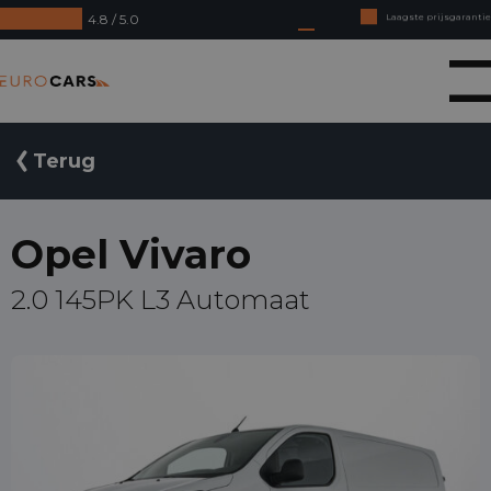
4.8 / 5.0
Online kopen, niet goed geld terug
Financial lease - Soepele acceptatie
Eurocars
Terug
Opel Vivaro
2.0 145PK L3 Automaat