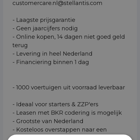
customercare.nl@stellantis.com
- Laagste prijsgarantie
- Geen jaarcijfers nodig
- Online kopen, 14 dagen niet goed geld
terug
- Levering in heel Nederland
- Financiering binnen 1 dag
- 1000 voertuigen uit voorraad leverbaar
- Ideaal voor starters & ZZP'ers
- Leasen met BKR codering is mogelijk
- Grootste van Nederland
- Kosteloos overstappen naar een
elektrisch voertuig