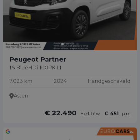
Peugeot Partner
1.5 BlueHDi 100PK L1
7.023 km
2024
Handgeschakeld
Asten
€ 22.490
€ 451
Excl. btw
p.m