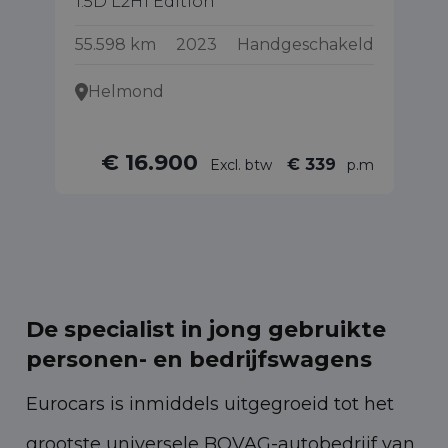
1.5D L2H1 Edition
1.
55.598 km
2023
Handgeschakeld
10
Helmond
€ 16.900
€ 339
Excl. btw
p.m
De specialist in jong gebruikte
personen- en bedrijfswagens
Eurocars is inmiddels uitgegroeid tot het
grootste universele BOVAG-autobedrijf van