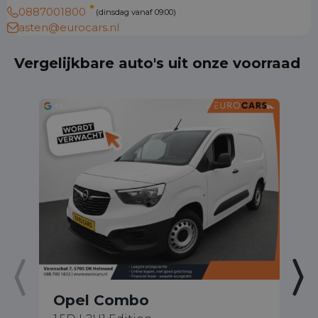
0887001800
(dinsdag vanaf 09:00)
asten@eurocars.nl
Vergelijkbare auto's uit onze voorraad
Opel Combo
O