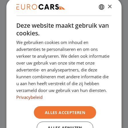
✔
Laagste prijsgarantie
×
DUTCH
✔
Online kopen, niet goed geld terug
Deze website maakt gebruik van
ENGLISH
cookies.
✔
Financial lease – Soepele acceptatie
GERMAN
We gebruiken cookies om inhoud en
FRENCH
advertenties te personaliseren en om ons
✔
Gratis thuisbezorgd bij online aankoop
verkeer te analyseren. We delen ook informatie
over uw gebruik van onze site met onze
advertentie- en analysepartners, die deze
Onze showrooms
kunnen combineren met andere informatie die
u aan hen heeft verstrekt of die zij hebben
Je bent van harte welkom in een van onze
verzameld door uw gebruik van hun diensten.
Privacybeleid
showrooms om de occasions te bekijken –
en natuurlijk voor een lekkere kop koffie!
Je
ALLES ACCEPTEREN
kunt in Asten terecht voor onze
ALLES AFWIJZEN