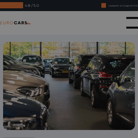
4.8 / 5.0
Laagste prijsgarantie
Online kopen, niet goed geld terug
Eurocars
Financial lease - Soepele acceptatie