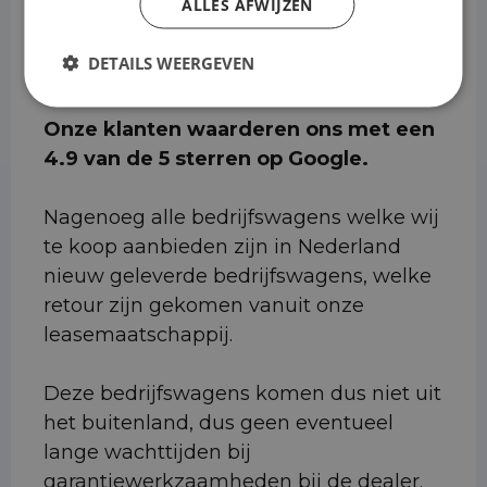
ALLES AFWIJZEN
Milieuzones.
DETAILS WEERGEVEN
Onze klanten waarderen ons met een
4.9 van de 5 sterren op Google.
Nagenoeg alle bedrijfswagens welke wij
te koop aanbieden zijn in Nederland
nieuw geleverde bedrijfswagens, welke
retour zijn gekomen vanuit onze
leasemaatschappij.
Deze bedrijfswagens komen dus niet uit
het buitenland, dus geen eventueel
lange wachttijden bij
garantiewerkzaamheden bij de dealer.