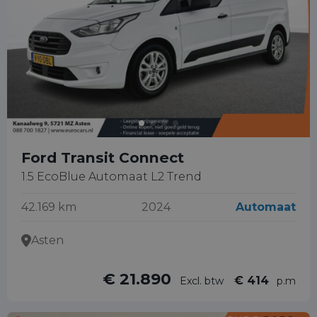
Ford Transit Connect
1.5 EcoBlue Automaat L2 Trend
42.169 km
2024
Automaat
Asten
€ 21.890
€ 414
Excl. btw
p.m