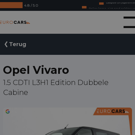
4.8 / 5.0
Online kopen, niet goed geld terug
Financial lease - Soepele acceptatie
Eurocars
Terug
Opel Vivaro
1.5 CDTI L3H1 Edition Dubbele
Cabine