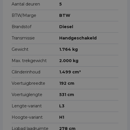
Aantal deuren
5
BTW/Marge
BTW
Brandstof
Diesel
Transmissie
Handgeschakeld
Gewicht
1.764 kg
Max. trekgewicht
2.000 kg
Cilinderinhoud
1.499 cm³
Voertuigbreedte
192 cm
Voertuiglengte
531 cm
Lengte-variant
L3
Hoogte-variant
H1
Ligbad laadruimte
278 cm