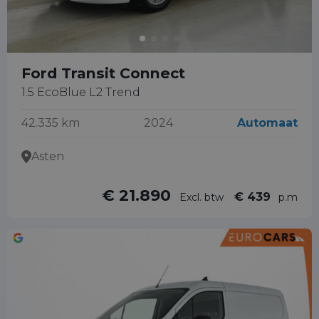
Ford Transit Connect
1.5 EcoBlue L2 Trend
42.335 km
2024
Automaat
Asten
€ 21.890
€ 439
Excl. btw
p.m