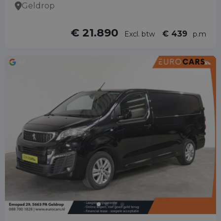
Geldrop
€ 21.890
€ 439
Excl. btw
p.m