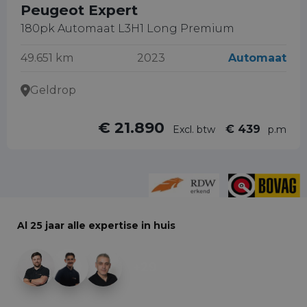
Peugeot Expert
180pk Automaat L3H1 Long Premium
49.651 km
2023
Automaat
Geldrop
€ 21.890
€ 439
Excl. btw
p.m
Al 25 jaar alle expertise in huis
+29