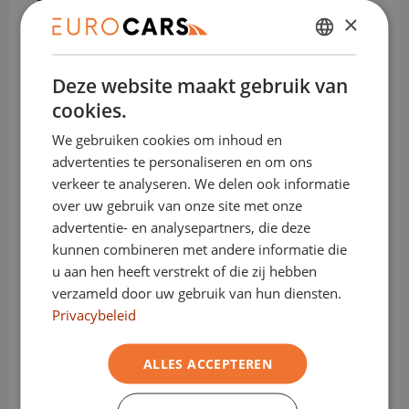
- Kosteloos overstappen naar een
×
elektrisch voertuig
DUTCH
Deze website maakt gebruik van
ENGLISH
cookies.
GERMAN
Bedrijfswagens:
We gebruiken cookies om inhoud en
FRENCH
advertenties te personaliseren en om ons
Sluit nu je financial lease bij Eurocars af,
verkeer te analyseren. We delen ook informatie
en bepaal zelf wanneer je zonder boete
over uw gebruik van onze site met onze
overstapt naar een elektrische
advertentie- en analysepartners, die deze
bedrijfswagen.
kunnen combineren met andere informatie die
u aan hen heeft verstrekt of die zij hebben
verzameld door uw gebruik van hun diensten.
Sluit je contract af wanneer het jou
Privacybeleid
schikt.
Of dat nu na 12, 25 of 41 maanden is... het
ALLES ACCEPTEREN
maakt ons niets uit.
Bij Eurocars krijg je geen last van