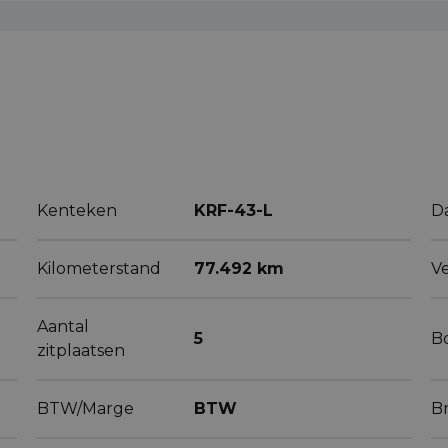
Kenteken
KRF-43-L
D
Kilometerstand
77.492 km
V
Aantal
5
B
zitplaatsen
BTW/Marge
BTW
B