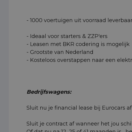
- 1000 voertuigen uit voorraad leverbaa
- Ideaal voor starters & ZZP'ers
- Leasen met BKR codering is mogelijk
- Grootste van Nederland
- Kosteloos overstappen naar een elektr
Bedrijfswagens:
Sluit nu je financial lease bij Eurocars
Sluit je contract af wanneer het jou schi
Of dat nu na 12, 25 of 41 maanden is... h