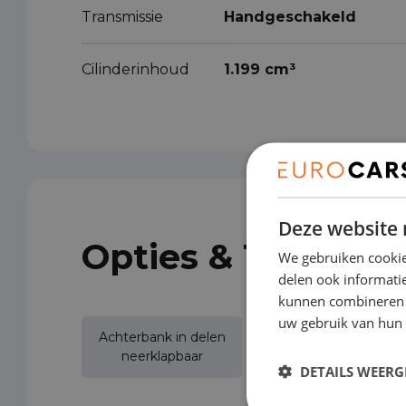
Transmissie
Handgeschakeld
Cilinderinhoud
1.199 cm³
Deze website 
Opties & Toebeho
We gebruiken cookie
delen ook informatie
kunnen combineren m
uw gebruik van hun 
Achterbank in delen
Achterspoiler
neerklapbaar
DETAILS WEERG