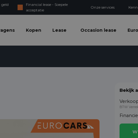
 geld
Financial lease - Soepele
Onze services
Kenn
acceptatie
wagens
Kopen
Lease
Occasion lease
Euro
Bekijk 
Verkoop
BTW Verre
Financi
W