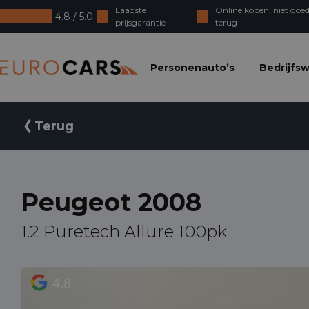
Laagste
Online kopen, niet goed
4.8 / 5.0
prijsgarantie
terug
Eurocars
Personenauto’s
Bedrijfs
Terug
Peugeot 2008
1.2 Puretech Allure 100pk