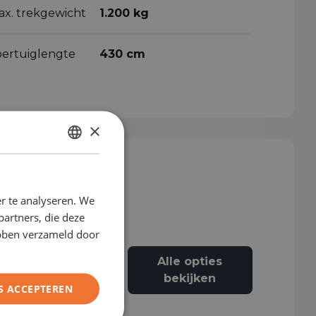
ax. trekgewicht
1.200 kg
oertuiglengte
430 cm
×
DUTCH
ENGLISH
r te analyseren. We
GERMAN
partners, die deze
FRENCH
ebben verzameld door
Alle opties
Airbag passagier
bekijken
S ACCEPTEREN