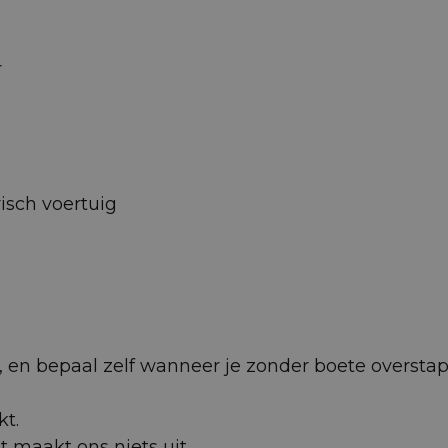
r
isch voertuig
 af, en bepaal zelf wanneer je zonder boete oversta
kt.
et maakt ons niets uit.