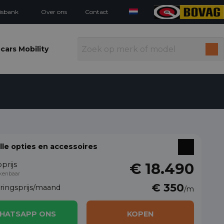
isbank
Over ons
Contact
cars Mobility
alle opties en accessoires
prijs
€ 18.490
kenbaar
€ 350
eringsprijs/maand
/m
HATSAPP ONS
KOPEN