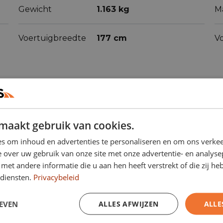
Gewicht
1.163 kg
M
Voertuigbreedte
177 cm
V
maakt gebruik van cookies.
ren
(69)
s om inhoud en advertenties te personaliseren en om ons verkee
 over uw gebruik van onze site met onze advertentie- en analyse
et andere informatie die u aan hen heeft verstrekt of die zij h
diensten.
Privacybeleid
Actieve
Airbag bestuurder
rijstrookassistent
EVEN
ALLES AFWIJZEN
ALLE