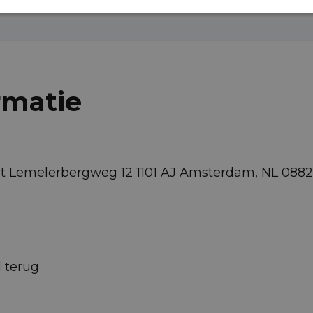
rmatie
eot Lemelerbergweg 12 1101 AJ Amsterdam, NL 08
d terug