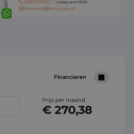
0887001832
(vrijdag vanaf 09:00)
helmond@eurocars.nl
Financieren
Prijs per maand
€ 270,38