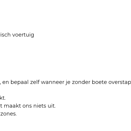
isch voertuig
 af, en bepaal zelf wanneer je zonder boete oversta
kt.
et maakt ons niets uit.
uzones.