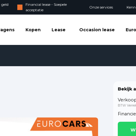
 geld
Financial lease - Soepele
Onze services
Kenn
acceptatie
wagens
Kopen
Lease
Occasion lease
Euro
Bekijk 
Verkoop
BTW Verre
Financi
W