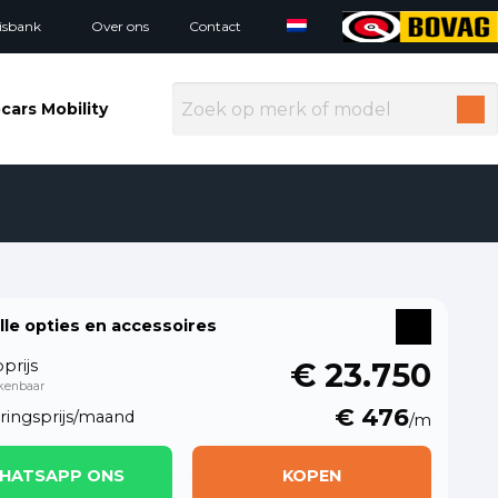
isbank
Over ons
Contact
cars Mobility
alle opties en accessoires
prijs
€ 23.750
kenbaar
€ 476
eringsprijs/maand
/m
HATSAPP ONS
KOPEN