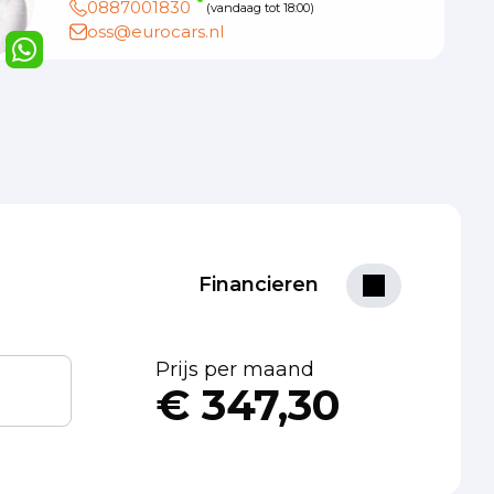
0887001830
(vandaag tot 18:00)
oss@eurocars.nl
Financieren
Prijs per maand
€ 347,30