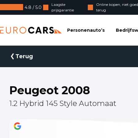
Laagste
Online kopen, niet goed
4.8 / 5.0
prijsgarantie
terug
Eurocars
Personenauto’s
Bedrijfs
Terug
Peugeot 2008
1.2 Hybrid 145 Style Automaat