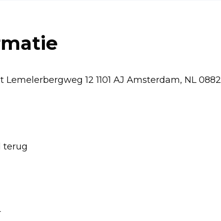
rmatie
eot Lemelerbergweg 12 1101 AJ Amsterdam, NL 08
d terug
r