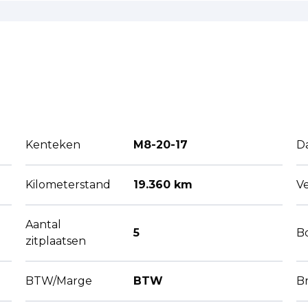
Kenteken
M8-20-17
D
Kilometerstand
19.360 km
V
Aantal
5
B
zitplaatsen
BTW/Marge
BTW
B