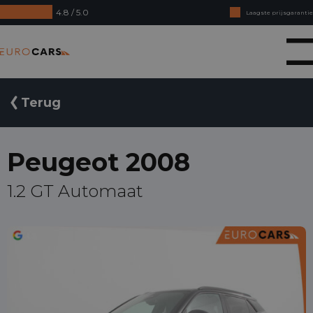
4.8 / 5.0
Laagste prijsgarantie
Online kopen, niet goed geld terug
Eurocars
Financial lease - Soepele acceptatie
Terug
Peugeot 2008
1.2 GT Automaat