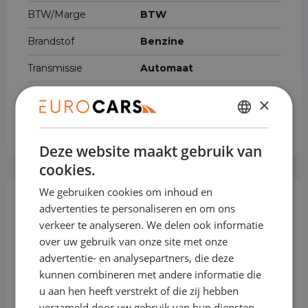
BTW/Marge
BTW
Brandstof
Benzine
Transmissie
Automaat
Gewicht
1,272 kg
×
Cilinderinhoud
1.199 cm³
DUTCH
Deze website maakt gebruik van
ENGLISH
cookies.
GERMAN
We gebruiken cookies om inhoud en
FRENCH
Opties & Toebehoren
advertenties te personaliseren en om ons
(70)
verkeer te analyseren. We delen ook informatie
over uw gebruik van onze site met onze
advertentie- en analysepartners, die deze
Achterbank in delen neerklapbaar
kunnen combineren met andere informatie die
u aan hen heeft verstrekt of die zij hebben
verzameld door uw gebruik van hun diensten.