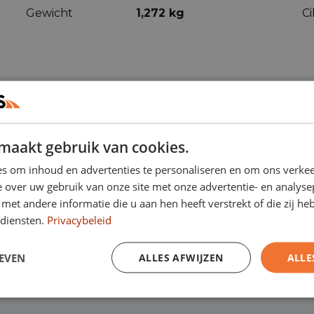
Gewicht
1,272 kg
C
maakt gebruik van cookies.
ren
(72)
s om inhoud en advertenties te personaliseren en om ons verkee
 over uw gebruik van onze site met onze advertentie- en analyse
et andere informatie die u aan hen heeft verstrekt of die zij h
diensten.
Privacybeleid
Actieve
Achteruitrijcamera
rijstrookassistent
EVEN
ALLES AFWIJZEN
ALLE