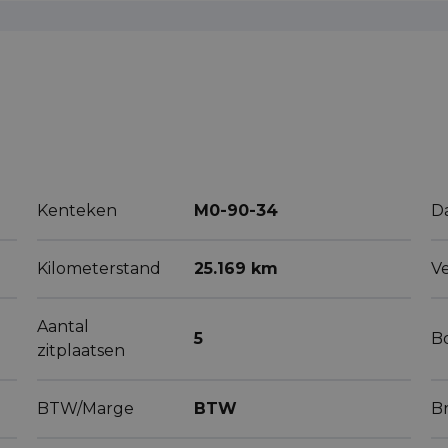
Kenteken
M0-90-34
D
Kilometerstand
25.169 km
V
Aantal
5
B
zitplaatsen
BTW/Marge
BTW
B