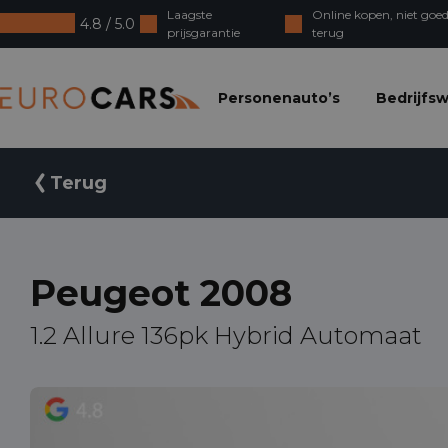
Laagste
Online kopen, niet goed
4.8 / 5.0
prijsgarantie
terug
Eurocars
Personenauto’s
Bedrijfs
Terug
Peugeot 2008
1.2 Allure 136pk Hybrid Automaat