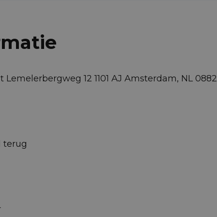
rmatie
eot Lemelerbergweg 12 1101 AJ Amsterdam, NL 08
d terug
r