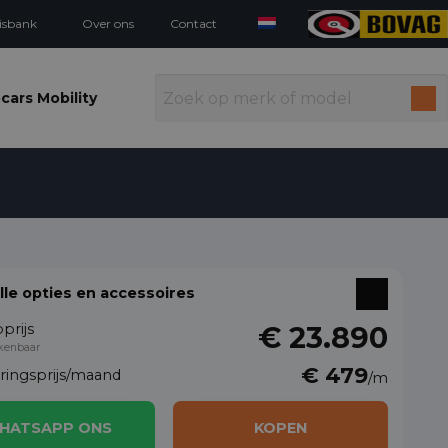
isbank
Over ons
Contact
cars Mobility
alle opties en accessoires
prijs
€ 23.890
kenbaar
€ 479
eringsprijs/maand
/m
HATSAPP ONS
KOPEN