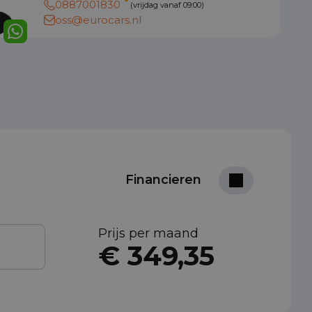
0887001830
(vrijdag vanaf 09:00)
oss@eurocars.nl
Financieren
Prijs per maand
€ 349,35