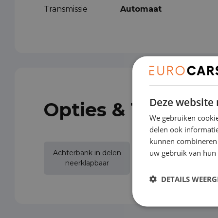
Transmissie
Automaat
Deze website 
Opties & Toebeho
We gebruiken cookie
delen ook informatie
kunnen combineren m
uw gebruik van hun 
Achterbank in delen
Achterspoiler
neerklapbaar
DETAILS WEERG