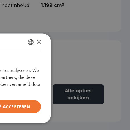
ilinderinhoud
1.199 cm³
×
DUTCH
ENGLISH
r te analyseren. We
GERMAN
partners, die deze
FRENCH
ebben verzameld door
Alle opties
Adaptive cruise
control
bekijken
S ACCEPTEREN