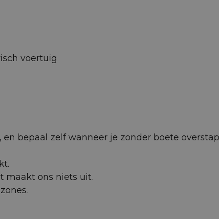
isch voertuig
 af, en bepaal zelf wanneer je zonder boete oversta
kt.
et maakt ons niets uit.
uzones.