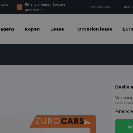
 geld
Financial lease - Soepele
Onze services
Kenn
acceptatie
wagens
Kopen
Lease
Occasion lease
Euro
Bekijk 
Verkoop
BTW Verre
Financi
W