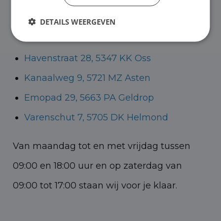
Helmond voor zowel personenauto’s als
DETAILS WEERGEVEN
bedrijfswagens.
Havenstraat 28, 5347 KK Oss
Kanaalweg 9, 5721 MZ Asten
Emopad 29, 5663 PA Geldrop
Varenschut 7, 5705 DK Helmond
Van maandag tot en met vrijdag tussen
09:00 en 18:00 uur en op zaterdag van
09:00 tot 17:00 staan wij voor je klaar.