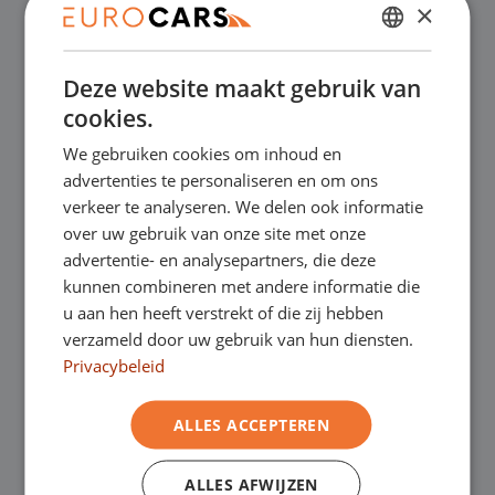
×
✔
Online kopen, niet goed geld terug
DUTCH
Deze website maakt gebruik van
✔
Financial lease – Soepele acceptatie
ENGLISH
cookies.
GERMAN
We gebruiken cookies om inhoud en
✔
Gratis thuisbezorgd bij online aankoop
FRENCH
advertenties te personaliseren en om ons
verkeer te analyseren. We delen ook informatie
over uw gebruik van onze site met onze
Onze showrooms
advertentie- en analysepartners, die deze
kunnen combineren met andere informatie die
Je bent van harte welkom in een van onze
u aan hen heeft verstrekt of die zij hebben
verzameld door uw gebruik van hun diensten.
showrooms om de occasions te bekijken –
Privacybeleid
en natuurlijk voor een lekkere kop koffie!
Je
ALLES ACCEPTEREN
kunt in Asten terecht voor onze
bedrijfswagens en in Oss, Geldrop en
ALLES AFWIJZEN