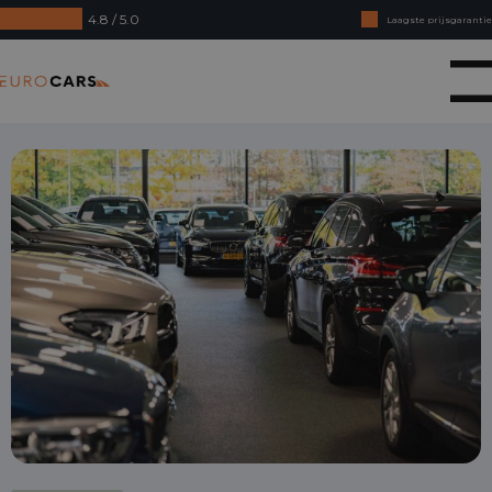
4.8 / 5.0
Laagste prijsgarantie
Online kopen, niet goed geld terug
Eurocars
Financial lease - Soepele acceptatie