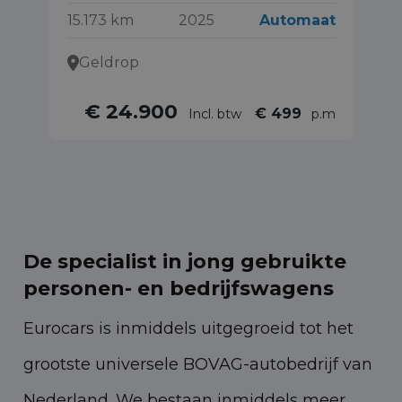
15.173 km
2025
Automaat
52
Geldrop
€ 24.900
€ 499
Incl. btw
p.m
De specialist in jong gebruikte
personen- en bedrijfswagens
Eurocars is inmiddels uitgegroeid tot het
grootste universele BOVAG-autobedrijf van
Nederland. We bestaan inmiddels meer