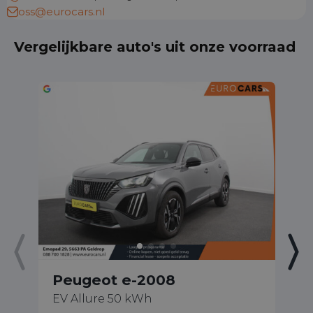
oss@eurocars.nl
Vergelijkbare auto's uit onze voorraad
Peugeot e-2008
P
EV Allure 50 kWh
EV