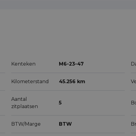
Kenteken
M6-23-47
D
Kilometerstand
45.256 km
V
Aantal
5
B
zitplaatsen
BTW/Marge
BTW
B