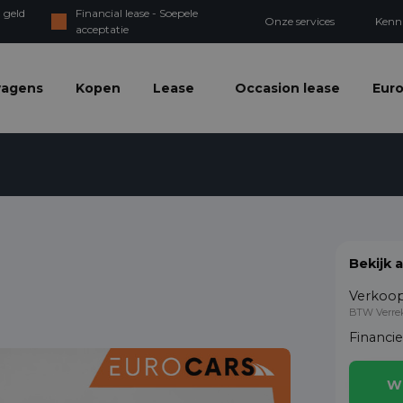
 geld
Financial lease - Soepele
Onze services
Kenn
acceptatie
wagens
Kopen
Lease
Occasion lease
Euro
Bekijk 
Verkoop
BTW Verre
Financi
W