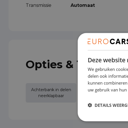
Transmissie
Automaat
Deze website 
Opties & Toebeho
We gebruiken cookie
delen ook informatie
kunnen combineren m
uw gebruik van hun 
Achterbank in delen
Achteruitrijcamera
neerklapbaar
DETAILS WEERG