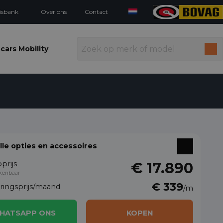
isbank
Over ons
Contact
cars Mobility
alle opties en accessoires
prijs
€ 17.890
kenbaar
€ 339
eringsprijs/maand
/m
HATSAPP ONS
KOPEN