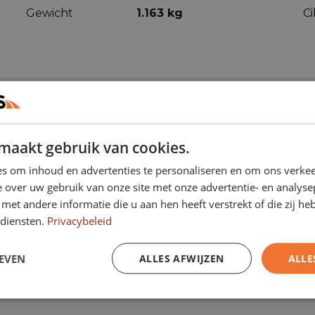
Gewicht
1.163 kg
C
maakt gebruik van cookies.
ren
(60)
s om inhoud en advertenties te personaliseren en om ons verkee
 over uw gebruik van onze site met onze advertentie- en analyse
et andere informatie die u aan hen heeft verstrekt of die zij h
diensten.
Privacybeleid
Actieve
Airbag bestuurder
rijstrookassistent
EVEN
ALLES AFWIJZEN
ALLE