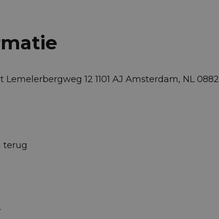
rmatie
eot Lemelerbergweg 12 1101 AJ Amsterdam, NL 08
d terug
r