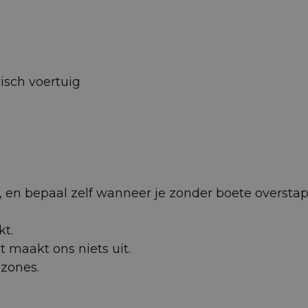
isch voertuig
 af, en bepaal zelf wanneer je zonder boete oversta
kt.
et maakt ons niets uit.
uzones.