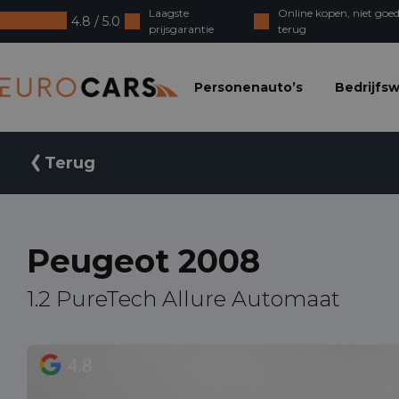
Laagste
Online kopen, niet goed
4.8 / 5.0
prijsgarantie
terug
Eurocars
Personenauto’s
Bedrijfs
Terug
Peugeot 2008
1.2 PureTech Allure Automaat