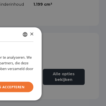
ilinderinhoud
1.199 cm³
×
DUTCH
ENGLISH
r te analyseren. We
GERMAN
partners, die deze
FRENCH
ebben verzameld door
Alle opties
Airbag passagier
bekijken
S ACCEPTEREN