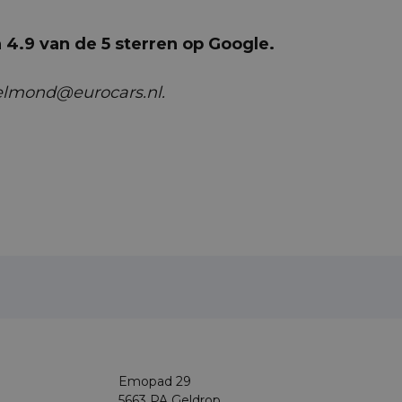
4.9 van de 5 sterren op Google.
helmond@eurocars.nl.
Emopad 29
5663 PA Geldrop