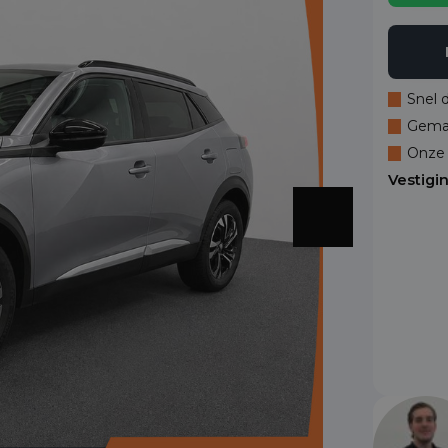
Snel 
Gemak
Onze 
Vestigi