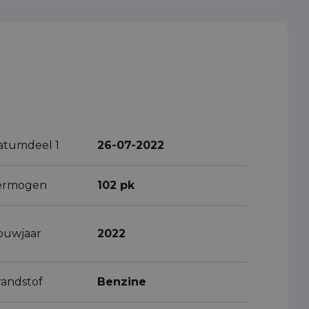
atumdeel 1
26-07-2022
ermogen
102 pk
ouwjaar
2022
randstof
Benzine