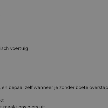
r
isch voertuig
 af, en bepaal zelf wanneer je zonder boete oversta
kt.
et maakt ons niets uit.