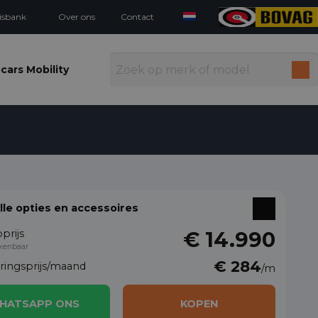
isbank
Over ons
Contact
cars Mobility
alle opties en accessoires
prijs
€ 14.990
kenbaar
€ 284
eringsprijs/maand
/m
HATSAPP ONS
KOPEN