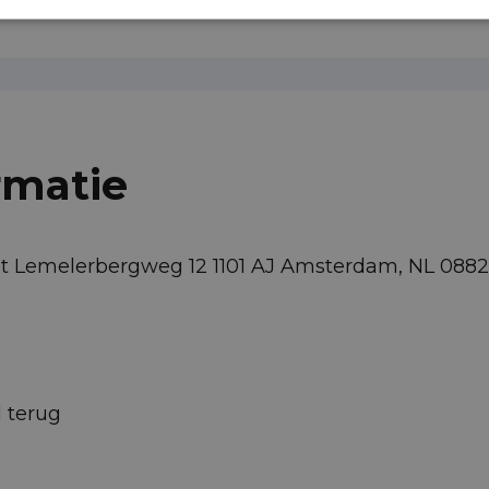
rmatie
eot Lemelerbergweg 12 1101 AJ Amsterdam, NL 08
d terug