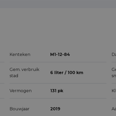
Kenteken
M1-12-84
D
Gem. verbruik
G
6 liter / 100 km
stad
s
Vermogen
131 pk
K
Bouwjaar
2019
A