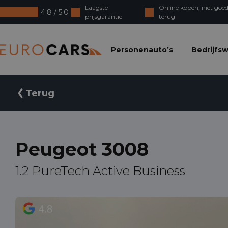
Laagste
Online kopen, niet goed
4.8 / 5.0
prijsgarantie
terug
Eurocars
Personenauto’s
Bedrijfs
Terug
Peugeot 3008
1.2 PureTech Active Business