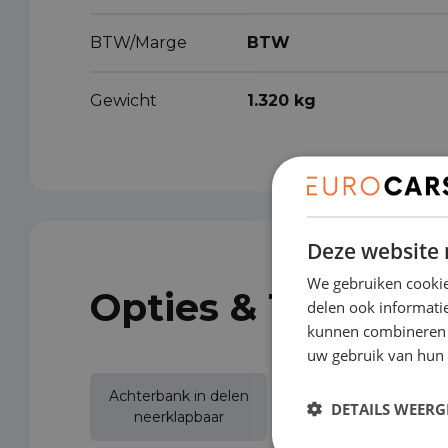
BTW/Marge
BTW
Gewicht
1.320 kg
Deze website 
We gebruiken cookie
Opties & Toebeho
delen ook informatie
kunnen combineren m
uw gebruik van hun 
Achterbank in delen
Airbag bestuurder
DETAILS WEERG
neerklapbaar