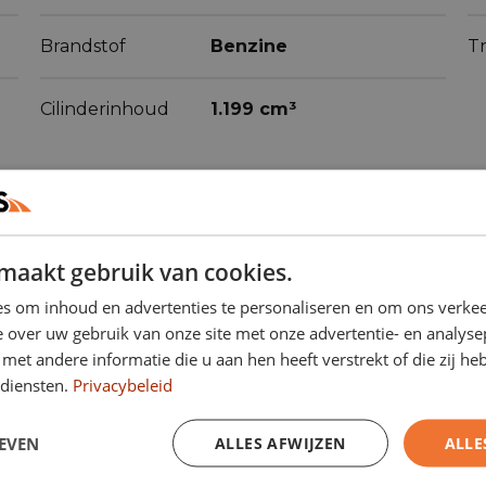
Brandstof
Benzine
Tr
Cilinderinhoud
1.199 cm³
maakt gebruik van cookies.
s om inhoud en advertenties te personaliseren en om ons verkee
ren
(58)
 over uw gebruik van onze site met onze advertentie- en analyse
et andere informatie die u aan hen heeft verstrekt of die zij h
diensten.
Privacybeleid
Airbag passagier
Airconditioning
EVEN
ALLES AFWIJZEN
ALLE