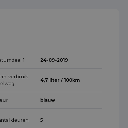
atumdeel 1
24-09-2019
em. verbruik
4,7 liter / 100km
nelweg
leur
blauw
antal deuren
5