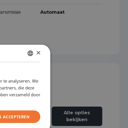
ansmissie
Automaat
×
DUTCH
ENGLISH
r te analyseren. We
GERMAN
partners, die deze
FRENCH
ebben verzameld door
Alle opties
Alarmsysteem
S ACCEPTEREN
bekijken