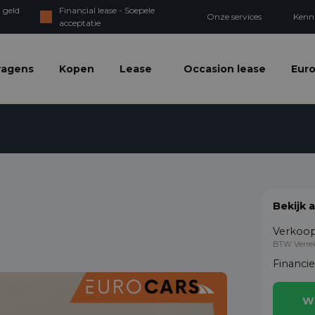
 geld
Financial lease - Soepele
Onze services
Kenn
acceptatie
wagens
Kopen
Lease
Occasion lease
Euro
Bekijk 
Verkoop
BTW Verre
Financi
W