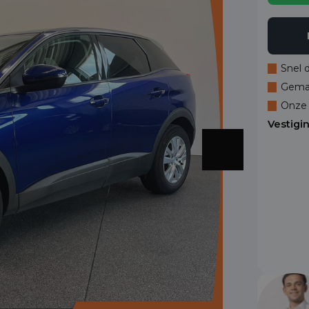
Snel 
Gemak
Onze 
Vestigi