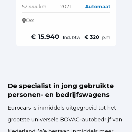
52.444 km
2021
Automaat
15
Oss
€ 15.940
€ 320
Incl. btw
p.m
De specialist in jong gebruikte
personen- en bedrijfswagens
Eurocars is inmiddels uitgegroeid tot het
grootste universele BOVAG-autobedrijf van
Nederland. We bestaan inmiddels meer