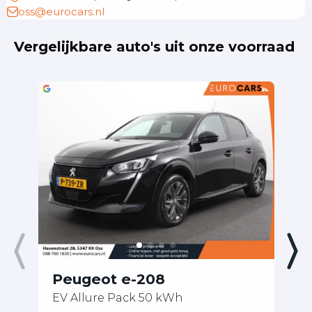
oss@eurocars.nl
Vergelijkbare auto's uit onze voorraad
Peugeot e-208
P
EV Allure Pack 50 kWh
21