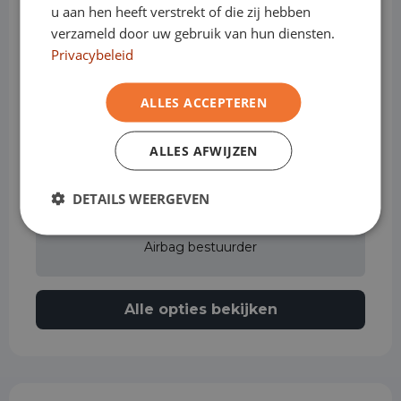
u aan hen heeft verstrekt of die zij hebben
Achterspoiler
verzameld door uw gebruik van hun diensten.
Privacybeleid
ALLES ACCEPTEREN
Achteruitrijcamera
ALLES AFWIJZEN
Actieve rijstrookassistent
DETAILS WEERGEVEN
Airbag bestuurder
Alle opties bekijken