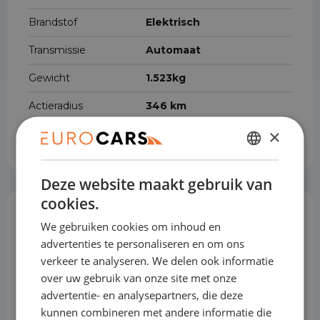
Brandstof
Elektrisch
Transmissie
Automaat
Gewicht
1.523kg
Actieradius
346 km
×
Accucapaciteit
50 kWh
DUTCH
Deze website maakt gebruik van
ENGLISH
cookies.
GERMAN
Opties & Toebehoren
(70)
We gebruiken cookies om inhoud en
FRENCH
advertenties te personaliseren en om ons
verkeer te analyseren. We delen ook informatie
over uw gebruik van onze site met onze
Achterbank in delen neerklapbaar
advertentie- en analysepartners, die deze
kunnen combineren met andere informatie die