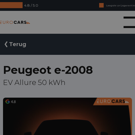
4.8 / 5.0
Laagste prijsgarantie
Online kopen, niet goed geld terug
Eurocars
Financial lease - Soepele acceptatie
Terug
Peugeot e-2008
EV Allure 50 kWh