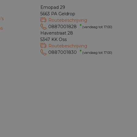
Emopad 29
5663 PA Geldrop
’s
Routebeschrijving
0887001828
(vandaag tot 17:00)
ns
Havenstraat 28
5347 KK Oss
Routebeschrijving
0887001830
(vandaag tot 17:00)