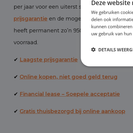
Deze website 
per jaar voor een uiterst scherpe prijs, met 
We gebruiken cookie
prijsgarantie
en de mogelijkheid van BOVAG-
delen ook informatie
kunnen combineren m
heeft permanent zo’n 950 personen- en bed
uw gebruik van hun 
voorraad.
DETAILS WEERG
✔
Laagste prijsgarantie
✔
Online kopen, niet goed geld terug
✔
Financial lease – Soepele acceptatie
✔
Gratis thuisbezorgd bij online aankoop