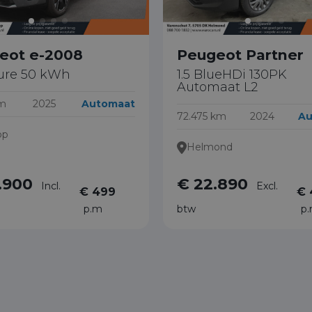
eot e-2008
Peugeot Partner
lure 50 kWh
1.5 BlueHDi 130PK
Automaat L2
km
2025
Automaat
72.475 km
2024
Au
op
Helmond
.900
€ 22.890
Incl.
Excl.
€ 499
€ 
p.m
btw
p