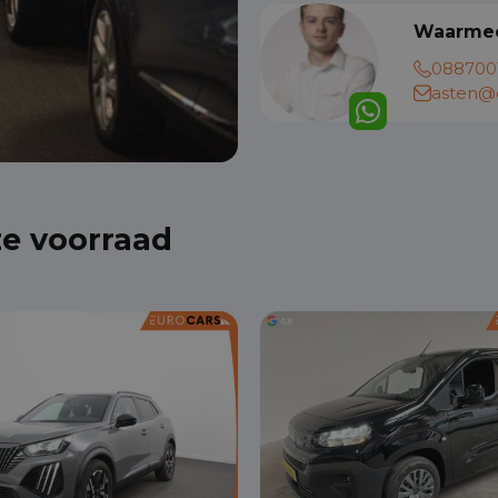
Waarmee
088700
asten@e
ze voorraad