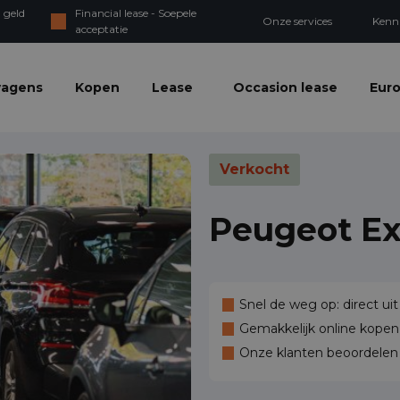
 geld
Financial lease - Soepele
Onze services
Kenn
acceptatie
wagens
Kopen
Lease
Occasion lease
Euro
Verkocht
Peugeot Ex
Snel de weg op: direct uit
Gemakkelijk online kopen,
Onze klanten beoordele