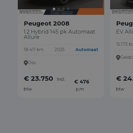
Peugeot 2008
Peug
1.2 Hybrid 145 pk Automaat
EV Al
Allure
15.173 
18.411 km
2025
Automaat
Geldr
Oss
€ 23.750
€ 24
Incl.
€ 476
btw
p.m
btw