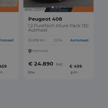
Peugeot 408
1.2 PureTech Allure Pack 130
Autmaat
tomaat
35.698 km
2024
Automaat
Helmond
€ 24.890
Incl.
459
€ 499
.m
btw
p.m