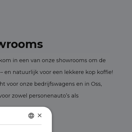
wrooms
elkom in een van onze showrooms om de
– en natuurlijk voor een lekkere kop koffie!
cht voor onze bedrijfswagens en in Oss,
oor zowel personenauto’s als
×
47 KK Oss
DUTCH