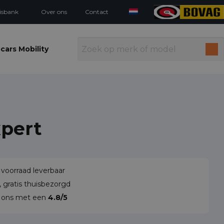
isbank
Over ons
Contact
cars Mobility
pert
 voorraad leverbaar
 gratis thuisbezorgd
n ons met een
4.8/5