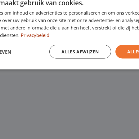
maakt gebruik van cookies.
Kanaalweg 9, 5721
een
laagste
s om inhoud en advertenties te personaliseren en om ons verkee
Emopad 29, 5663 P
garantie. Eurocars
 over uw gebruik van onze site met onze advertentie- en analyse
et andere informatie die u aan hen heeft verstrekt of die zij h
Varenschut 7, 570
rijfswagens op
diensten.
Privacybeleid
Van maandag tot en me
EVEN
ALLES AFWIJZEN
ALLE
zaterdag van 09:00 tot