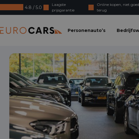
Laagste
Online kopen, niet goed
4.8 / 5.0
prijsgarantie
terug
Eurocars
Personenauto’s
Bedrijfs