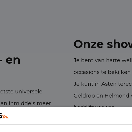
Onze sho
- en
Je bent van harte w
occasions te bekijken 
Je kunt in Asten tere
ootste universele
Geldrop en Helmond v
aan inmiddels meer
bedrijfswagens.
 ambities. Met onze
Havenstraat 28, 53
n- en bedrijfswagens