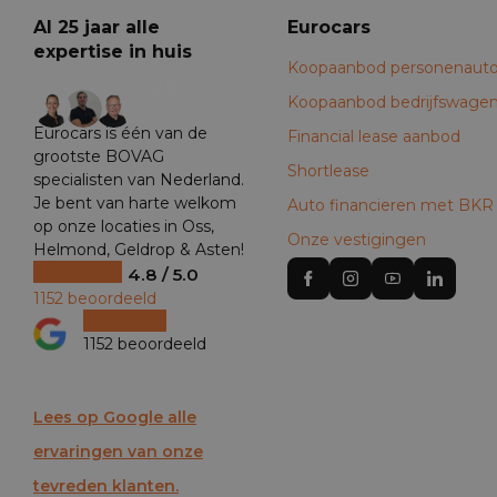
Al 25 jaar alle
Eurocars
expertise in huis
Koopaanbod personenauto
+29
Koopaanbod bedrijfswage
Eurocars is één van de
Financial lease aanbod
grootste BOVAG
Shortlease
specialisten van Nederland.
Je bent van harte welkom
Auto financieren met BKR
op onze locaties in Oss,
Onze vestigingen
Helmond, Geldrop & Asten!
4.8 / 5.0
1152 beoordeeld
1152 beoordeeld
Lees op Google alle
ervaringen van onze
tevreden klanten.