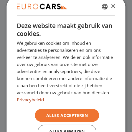
×
✔
Online kopen, niet goed geld terug
DUTCH
Deze website maakt gebruik van
ENGLISH
✔
Financial lease – Soepele acceptatie
cookies.
GERMAN
We gebruiken cookies om inhoud en
✔
Gratis thuisbezorgd bij online aankoop
FRENCH
advertenties te personaliseren en om ons
verkeer te analyseren. We delen ook informatie
over uw gebruik van onze site met onze
Onze showrooms
advertentie- en analysepartners, die deze
kunnen combineren met andere informatie die
Je bent van harte welkom in een van onze
u aan hen heeft verstrekt of die zij hebben
verzameld door uw gebruik van hun diensten.
showrooms om de occasions te bekijken –
Privacybeleid
en natuurlijk voor een lekkere kop koffie!
Je
ALLES ACCEPTEREN
kunt in Asten terecht voor onze
bedrijfswagens en in Oss, Geldrop en
ALLES AFWIJZEN