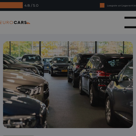
4.8 / 5.0
Laagste prijsgarantie
Online kopen, niet goed geld terug
Eurocars
Financial lease - Soepele acceptatie