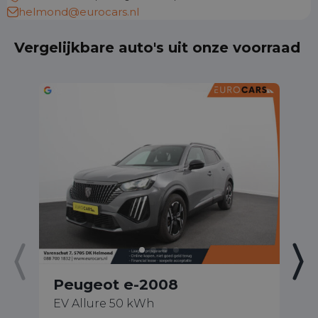
helmond@eurocars.nl
Vergelijkbare auto's uit onze voorraad
Peugeot e-2008
P
EV Allure 50 kWh
1.