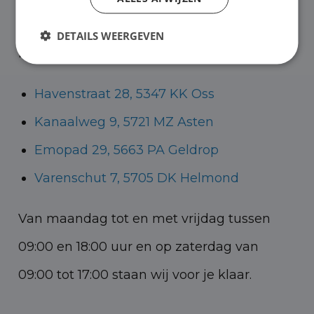
Helmond voor zowel personenauto’s als
DETAILS WEERGEVEN
bedrijfswagens.
Havenstraat 28, 5347 KK Oss
Kanaalweg 9, 5721 MZ Asten
Emopad 29, 5663 PA Geldrop
Varenschut 7, 5705 DK Helmond
Van maandag tot en met vrijdag tussen
09:00 en 18:00 uur en op zaterdag van
09:00 tot 17:00 staan wij voor je klaar.