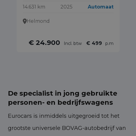
14.631 km
2025
Automaat
38
Helmond
€ 24.900
€ 499
Incl. btw
p.m
De specialist in jong gebruikte
personen- en bedrijfswagens
Eurocars is inmiddels uitgegroeid tot het
grootste universele BOVAG-autobedrijf van