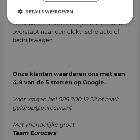
DETAILS WEERGEVEN
Sluit nu je financial lease bij Eurocars af,
en bepaal zelf wanneer je zonder boete
overstapt naar een elektrische auto of
bedrijfswagen.
Onze klanten waarderen ons met een
4.9 van de 5 sterren op Google.
Voor vragen bel 088 700 18 28 of mail:
geldrop@eurocars.nl.
Met vriendelijke groet,
Team Eurocars