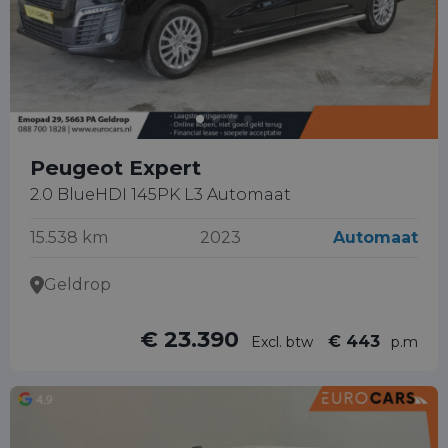
Peugeot Expert
2.0 BlueHDI 145PK L3 Automaat
15.538 km
2023
Automaat
Geldrop
€ 23.390
€ 443
Excl. btw
p.m