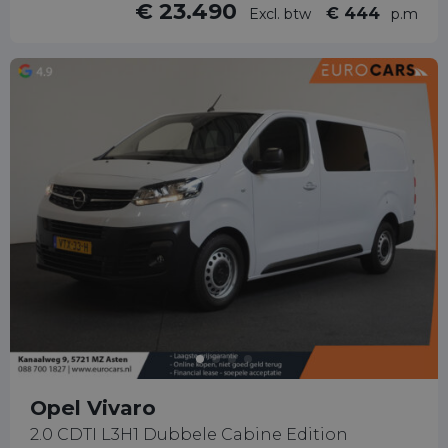
€ 23.490
€ 444
Excl. btw
p.m
Opel Vivaro
2.0 CDTI L3H1 Dubbele Cabine Edition