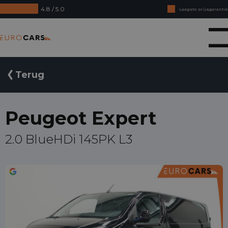
4.8 / 5.0
Laagste prijsgarantie
Online kopen, niet goed geld terug
Eurocars
Financial lease - Soepele acceptatie
Terug
Peugeot Expert
2.0 BlueHDi 145PK L3