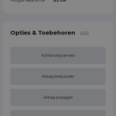
Hoogte laadruimte
122 cm
Opties & Toebehoren
(42)
Achteruitrijcamera
Airbag bestuurder
Airbag passagier