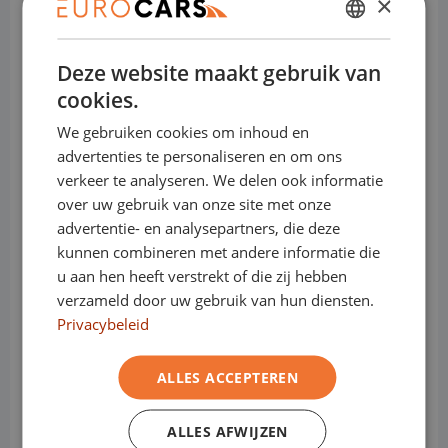
×
customercare.nl@stellantis.com
DUTCH
- Laagste prijsgarantie
Deze website maakt gebruik van
ENGLISH
- Geen jaarcijfers nodig
cookies.
GERMAN
- Online kopen, 14 dagen niet goed geld
We gebruiken cookies om inhoud en
terug
FRENCH
advertenties te personaliseren en om ons
- Levering in heel Nederland
verkeer te analyseren. We delen ook informatie
- Financiering binnen 1 dag
over uw gebruik van onze site met onze
advertentie- en analysepartners, die deze
kunnen combineren met andere informatie die
u aan hen heeft verstrekt of die zij hebben
- 1000 voertuigen uit voorraad leverbaar
verzameld door uw gebruik van hun diensten.
Privacybeleid
- Ideaal voor starters & ZZP'ers
- Leasen met BKR codering is mogelijk
ALLES ACCEPTEREN
- Grootste van Nederland
- Kosteloos overstappen naar een
ALLES AFWIJZEN
elektrisch voertuig