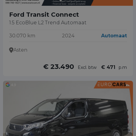
Ford Transit Connect
1.5 EcoBlue L2 Trend Automaat
30.070 km
2024
Automaat
Asten
€ 23.490
€ 471
Excl. btw
p.m