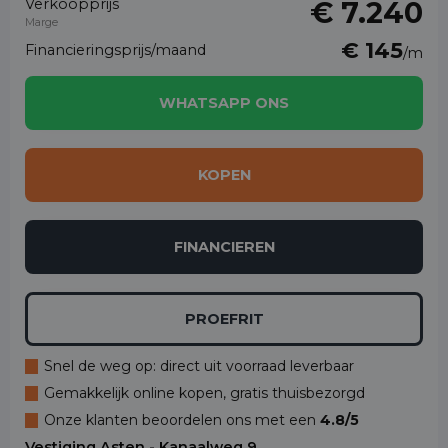
Verkoopprijs
€ 7.240
Marge
€ 145
Financieringsprijs/maand
/m
WHATSAPP ONS
KOPEN
FINANCIEREN
PROEFRIT
Snel de weg op: direct uit voorraad leverbaar
Gemakkelijk online kopen, gratis thuisbezorgd
Onze klanten beoordelen ons met een
4.8/5
Vestiging Asten - Kanaalweg 9