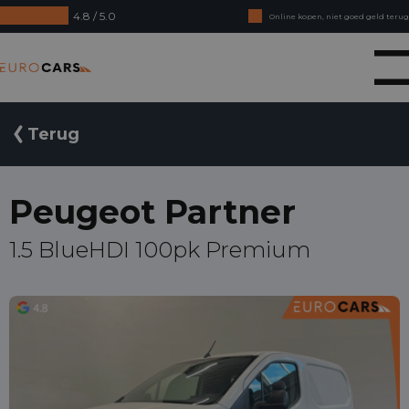
4.8 / 5.0
Online kopen, niet goed geld terug
Financial lease - Soepele acceptatie
Eurocars
Terug
Peugeot Partner
1.5 BlueHDI 100pk Premium