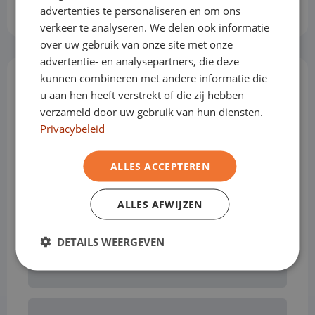
Hoogte laadruimte
120 cm
FRENCH
advertenties te personaliseren en om ons
verkeer te analyseren. We delen ook informatie
over uw gebruik van onze site met onze
advertentie- en analysepartners, die deze
kunnen combineren met andere informatie die
Opties & Toebehoren
(43)
u aan hen heeft verstrekt of die zij hebben
verzameld door uw gebruik van hun diensten.
Privacybeleid
Achterklep
ALLES ACCEPTEREN
ALLES AFWIJZEN
Airbag bestuurder
DETAILS WEERGEVEN
Airconditioning