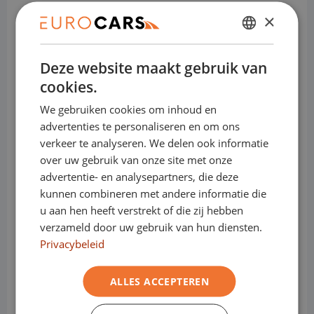
elektrisch voertuig
×
DUTCH
Deze website maakt gebruik van
ENGLISH
cookies.
Bedrijfswagens:
GERMAN
We gebruiken cookies om inhoud en
FRENCH
Sluit nu je financial lease bij Eurocars af,
advertenties te personaliseren en om ons
verkeer te analyseren. We delen ook informatie
en bepaal zelf wanneer je zonder boete
over uw gebruik van onze site met onze
overstapt naar een elektrische
advertentie- en analysepartners, die deze
bedrijfswagen.
kunnen combineren met andere informatie die
u aan hen heeft verstrekt of die zij hebben
Sluit je contract af wanneer het jou
verzameld door uw gebruik van hun diensten.
schikt.
Privacybeleid
Of dat nu na 12, 25 of 41 maanden is... het
maakt ons niets uit.
ALLES ACCEPTEREN
Bij Eurocars krijg je geen last van