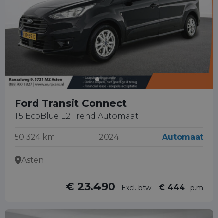
Ford Transit Connect
1.5 EcoBlue L2 Trend Automaat
50.324 km
2024
Automaat
Asten
€ 23.490
€ 444
Excl. btw
p.m