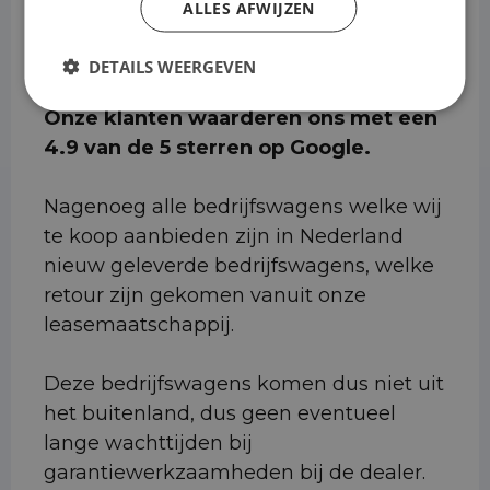
Milieuzones.
ALLES AFWIJZEN
DETAILS WEERGEVEN
Onze klanten waarderen ons met een
4.9 van de 5 sterren op Google.
Nagenoeg alle bedrijfswagens welke wij
te koop aanbieden zijn in Nederland
nieuw geleverde bedrijfswagens, welke
retour zijn gekomen vanuit onze
leasemaatschappij.
Deze bedrijfswagens komen dus niet uit
het buitenland, dus geen eventueel
lange wachttijden bij
garantiewerkzaamheden bij de dealer.