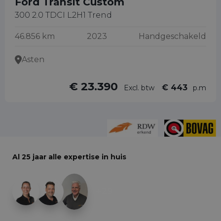
Ford Transit Custom
300 2.0 TDCI L2H1 Trend
46.856 km
2023
Handgeschakeld
Asten
€ 23.390
€ 443
Excl. btw
p.m
Al 25 jaar alle expertise in huis
+29