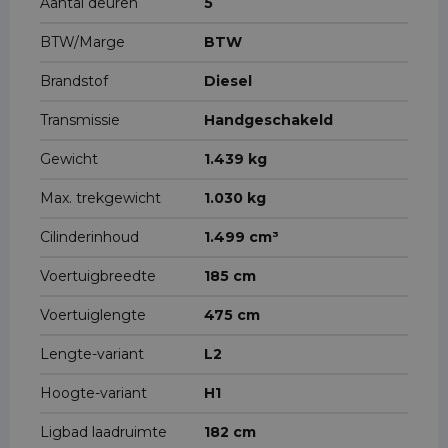
Aantal deuren
5
BTW/Marge
BTW
Brandstof
Diesel
Transmissie
Handgeschakeld
Gewicht
1.439 kg
Max. trekgewicht
1.030 kg
Cilinderinhoud
1.499 cm³
Voertuigbreedte
185 cm
Voertuiglengte
475 cm
Lengte-variant
L2
Hoogte-variant
H1
Ligbad laadruimte
182 cm