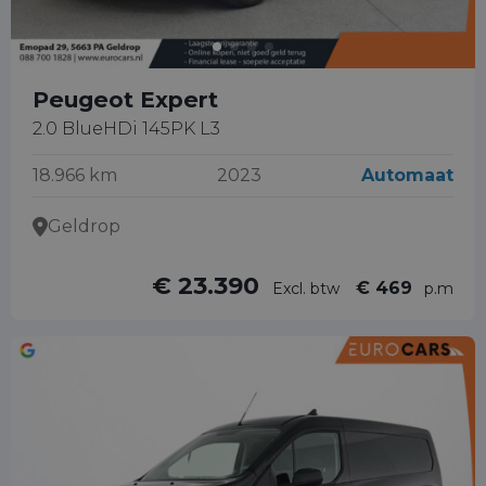
Peugeot Expert
2.0 BlueHDi 145PK L3
18.966 km
2023
Automaat
Geldrop
€ 23.390
€ 469
Excl. btw
p.m