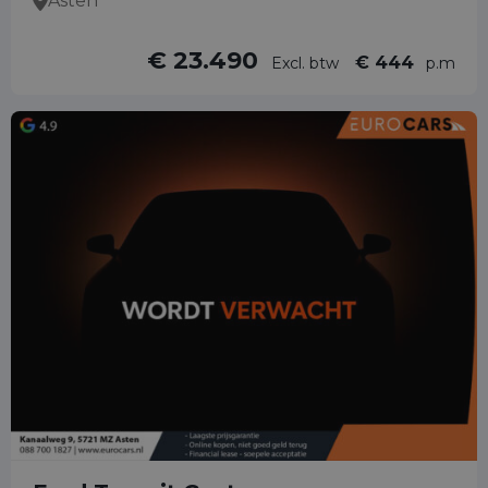
Asten
€ 23.490
€ 444
Excl. btw
p.m